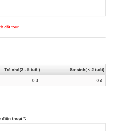
h đặt tour
Trẻ nhỏ(2 - 5 tuổi)
Sơ sinh( < 2 tuổi)
0
đ
0
đ
 điện thoại *: