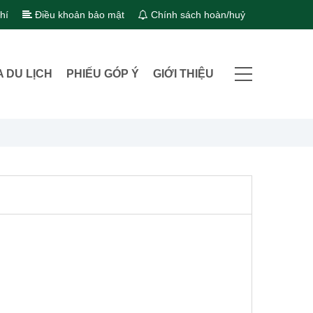
hí
Điều khoản bảo mật
Chính sách hoàn/huỷ
A DU LỊCH
PHIẾU GÓP Ý
GIỚI THIỆU