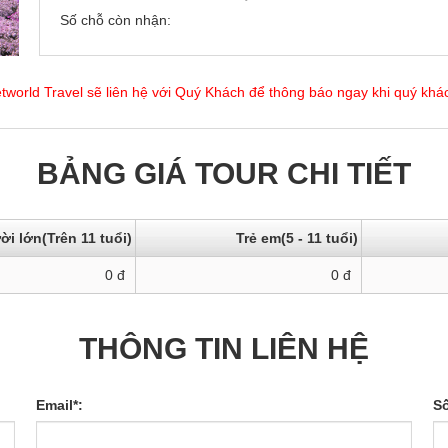
Số chỗ còn nhận:
etworld Travel sẽ liên hệ với Quý Khách để thông báo ngay khi quý khác
BẢNG GIÁ TOUR CHI TIẾT
i lớn(Trên 11 tuổi)
Trẻ em(5 - 11 tuổi)
0
đ
0
đ
THÔNG TIN LIÊN HỆ
Email*:
Số