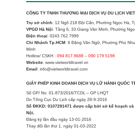
CÔNG TY TNHH THƯƠNG MẠI DỊCH VỤ DU LỊCH VI
Trụ sở chính
: 12 Ngõ 218 Đội Cấn, Phường Ngọc Hà, T
VPGD Hà Nội
: Tầng 6, 33 Giang Văn Minh, Phường Ngọ
Điện thoại
:
0243 762 7999
Chi Nhánh Tp.HCM
: 6 Đặng Văn Ngữ, Phường Phú Nhu
Minh
Hotline/ CSKH :
094 817 8688 – 090 179 5198
Website
:
www.vietworldtravel.vn
Email
:
info@vietworldtravel.com
GIẤY PHÉP KINH DOANH DỊCH VỤ LỮ HÀNH QUỐC T
Số GP/ No: 01-873/2016/TCDL – GP LHQT
Do Tổng Cục Du Lịch cấp ngày 28-9-2016
Số ĐKKD: 0107291471 được cấp bởi sở kế hoạch và 
Nội.
Đăng ký lần đầu ngày 13-01-2016
Thay đổi lần thứ 1, ngày 01-03-2022