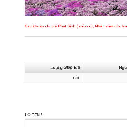
Các khoản chi phí Phát Sinh ( nếu có), Nhân viên của Vi
Loại giá\Độ tuổi
Ngườ
Giá
HỌ TÊN *: