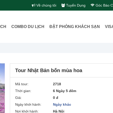
Về chúng tôi
Tuyển Dụng
Góc Báo C
ỊCH
COMBO DU LỊCH
ĐẶT PHÒNG KHÁCH SẠN
VIS
Tour Nhật Bản bốn mùa hoa
Mã tour:
2718
Thời gian:
6 Ngày 5 đêm
Giá:
0 đ
Ngày khởi hành:
Ngày khác
Nơi khởi hành:
Hà Nội