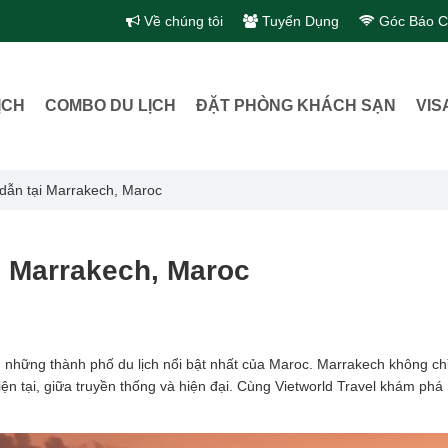
Về chúng tôi
Tuyển Dụng
Góc Báo C
ỊCH
COMBO DU LỊCH
ĐẶT PHÒNG KHÁCH SẠN
VIS
 dẫn tại Marrakech, Maroc
ại Marrakech, Maroc
 những thành phố du lịch nổi bật nhất của Maroc. Marrakech không chỉ 
n tại, giữa truyền thống và hiện đại. Cùng
Vietworld Travel
khám phá 