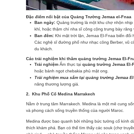
Đặc điểm nổi bật
của Quảng Trường Jemaa el-Fnaa
Ban ngày:
Quảng trường là một khu chợ nhộn nhịp v
khỉ, hoặc thậm chí nha sĩ công cộng trưng bày răng
Ban đêm:
Khi mặt trời lặn, Jemaa El-Fnaa biến đổi 
Các nghệ sĩ đường phố như nhạc công Berber, vũ cô
du khách.
Các
trải nghiệm khi thăm quảng trường
Jemaa El-Fn
Trải nghiệm
Ẩm thực tại
quảng trường
Jemaa El-
hoặc bánh ngọt chebakia phủ mật ong.
Trải
nghiệm mua sắm tại quảng trường
Jemaa El
năng thương lượng giá.
2.
Khu Phố Cổ Medina Marrakech
Nằm ở trung tâm Marrakech. Medina là một mê cung sống
và phong cách sống truyền thống của người Maroc.
Medina được bao quanh bởi những bức tường cổ kính dài 
thích khám phá. Bạn có thể tìm thấy các souk (chợ truyề