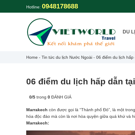
Skip
0948178688
Hotline:
to
content
DU L
Home
-
Tin tức du lịch Nước Ngoài
-
06 điểm du lịch hấp
06 điểm du lịch hấp dẫn t
0
/
5
trong
0
ĐÁNH GIÁ
Marrakech
còn được gọi là “Thành phố Đỏ”, là một trong
hóa độc đáo mà còn là nơi hòa quyện giữa quá khứ và hiệ
Marrakech: