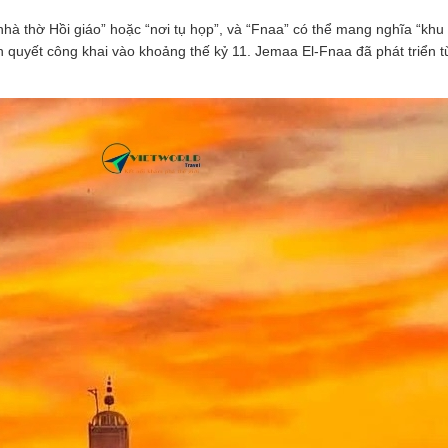
nhà thờ Hồi giáo” hoặc “nơi tụ họp”, và “Fnaa” có thể mang nghĩa “khu 
h quyết công khai vào khoảng thế kỷ 11. Jemaa El-Fnaa đã phát triển 