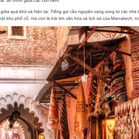
mát ẩn mình giữa các con hẻm.
iữa quá khứ và hiện tại. Tiếng gọi cầu nguyện vang vọng từ các nhà 
ột khu phố cổ, mà còn là trái tim văn hóa và lịch sử của Marrakech, n