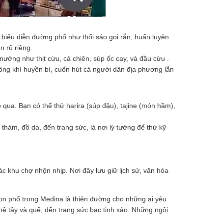
biểu diễn đường phố như thổi sáo gọi rắn, huấn luyện
 rũ riêng.
ướng như thịt cừu, cá chiên, súp ốc cay, và đầu cừu .
ng khí huyền bí, cuốn hút cả người dân địa phương lẫn
qua. Bạn có thể thử harira (súp đậu), tajine (món hầm),
hảm, đồ da, đến trang sức, là nơi lý tưởng để thử kỹ
 khu chợ nhộn nhịp. Nơi đây lưu giữ lịch sử, văn hóa
on phố trong Medina là thiên đường cho những ai yêu
hệ tây và quế, đến trang sức bạc tinh xảo. Những ngôi