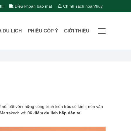
hí
Điều khoản bảo mật
Chính sách hoàn/huỷ
A DU LỊCH
PHIẾU GÓP Ý
GIỚI THIỆU
nổi bật với những công trình kiến trúc cổ kính, nền văn
Marrakech với
06 điểm du lịch hấp dẫn tại