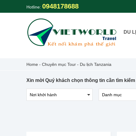
Skip
0948178688
Hotline:
to
content
DU L
Home
-
Chuyên mục Tour
-
Du lịch Tanzania
Xin mời Quý khách chọn thông tin cần tìm kiếm