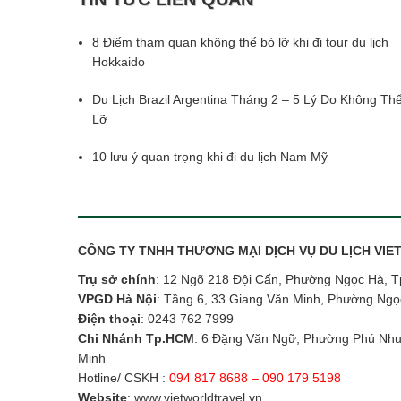
8 Điểm tham quan không thể bỏ lỡ khi đi tour du lịch
Hokkaido
Du Lịch Brazil Argentina Tháng 2 – 5 Lý Do Không Th
Lỡ
10 lưu ý quan trọng khi đi du lịch Nam Mỹ
CÔNG TY TNHH THƯƠNG MẠI DỊCH VỤ DU LỊCH VI
Trụ sở chính
: 12 Ngõ 218 Đội Cấn, Phường Ngọc Hà, T
VPGD Hà Nội
: Tầng 6, 33 Giang Văn Minh, Phường Ngọ
Điện thoại
:
0243 762 7999
Chi Nhánh Tp.HCM
: 6 Đặng Văn Ngữ, Phường Phú Nhu
Minh
Hotline/ CSKH :
094 817 8688 – 090 179 5198
Website
:
www.vietworldtravel.vn