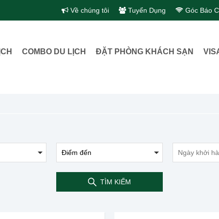
Về chúng tôi
Tuyển Dụng
Góc Báo C
ỊCH
COMBO DU LỊCH
ĐẶT PHÒNG KHÁCH SẠN
VIS
TÌM KIẾM