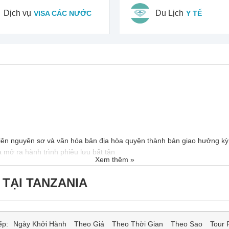
Dịch vụ
Du Lịch
VISA CÁC NƯỚC
Y TẾ
nhiên nguyên sơ và văn hóa bản địa hòa quyện thành bản giao hưởng k
a mở ra hành trình phiêu lưu bất tận
Xem thêm »
 TẠI TANZANIA
ếp:
Ngày Khởi Hành
Theo Giá
Theo Thời Gian
Theo Sao
Tour 