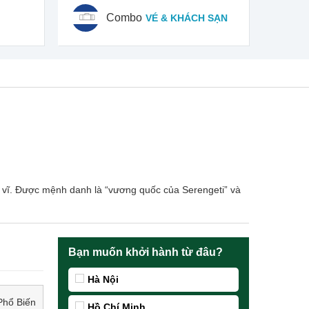
Combo
VÉ & KHÁCH SẠN
ỳ vĩ. Được mệnh danh là “vương quốc của Serengeti” và
Bạn muốn khởi hành từ đâu?
Hà Nội
Phổ Biến
Hồ Chí Minh