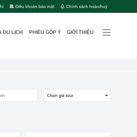
hí
Điều khoản bảo mật
Chính sách hoàn/huỷ
A DU LỊCH
PHIẾU GÓP Ý
GIỚI THIỆU