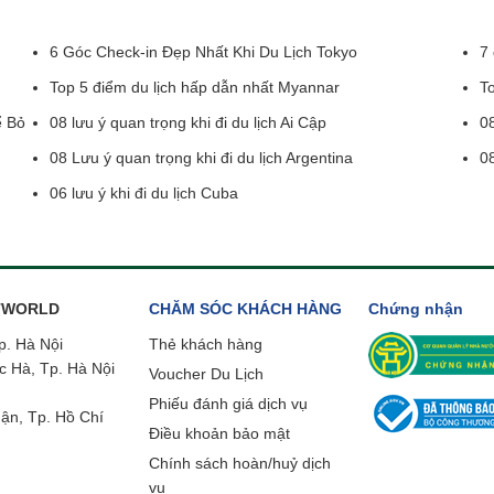
6 Góc Check-in Đẹp Nhất Khi Du Lịch Tokyo
7 
Top 5 điểm du lịch hấp dẫn nhất Myannar
To
ể Bỏ
08 lưu ý quan trọng khi đi du lịch Ai Cập
08
08 Lưu ý quan trọng khi đi du lịch Argentina
08
06 lưu ý khi đi du lịch Cuba
ETWORLD
CHĂM SÓC KHÁCH HÀNG
Chứng nhận
p. Hà Nội
Thẻ khách hàng
c Hà, Tp. Hà Nội
Voucher Du Lịch
Phiếu đánh giá dịch vụ
ận, Tp. Hồ Chí
Điều khoản bảo mật
Chính sách hoàn/huỷ dịch
vụ