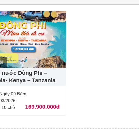
ội
3 nước Đông Phi –
pia- Kenya – Tanzania
 Ngày 09 Đêm
/03/2026
169.900.000đ
 10 chỗ