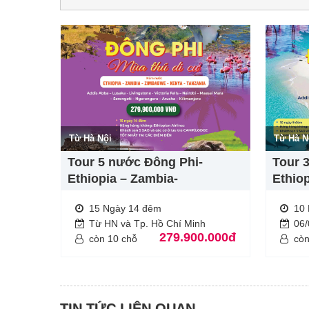
Từ Hà Nội
Từ Hà N
Tour 5 nước Đông Phi-
Tour 
Ethiopia – Zambia-
Ethio
Zimbabwe- Kenya – Tanzania
15 Ngày 14 đêm
10
Từ HN và Tp. Hồ Chí Minh
06
279.900.000đ
còn 10 chỗ
còn
TIN TỨC LIÊN QUAN