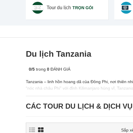
Tour du lịch
TRỌN GÓI
Du lịch Tanzania
0
/
5
trong
0
ĐÁNH GIÁ
Tanzania – linh hồn hoang dã của Đông Phi, nơi thiên 
“nóc nhà châu Phi” với đỉnh Kilimanjaro hùng vĩ, Tanzani
CÁC TOUR DU LỊCH & DỊCH VỤ
Sắp x