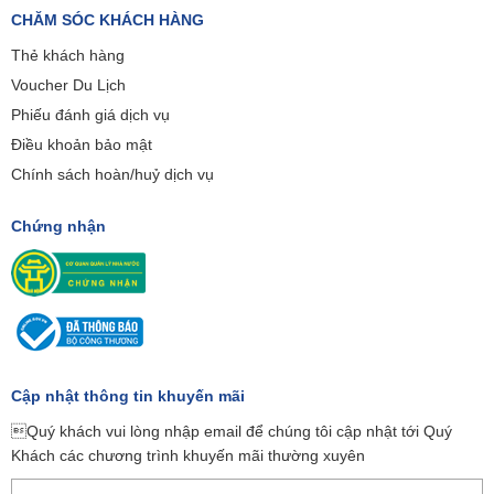
CHĂM SÓC KHÁCH HÀNG
– Mùa khô (Tháng 5 – Tháng 10): Đây là thời điểm tốt nhất để
thăm Rio de Janeiro và các thành phố ven biển phía Nam, với thời
Thẻ khách hàng
tiết dễ chịu, ít mưa và nhiệt độ ổn định. Thời điểm này rất lý tưởng
Voucher Du Lịch
để tham gia các hoạt động ngoài trời như tham quan bãi biển và
Phiếu đánh giá dịch vụ
leo núi.
Điều khoản bảo mật
Du Lịch Brazil thăm
São Paulo:
Chính sách hoàn/huỷ dịch vụ
– Mùa khô (Tháng 5 – Tháng 9): São Paulo có khí hậu ôn hòa và ít
mưa hơn trong mùa khô, là thời điểm thuận lợi để khám phá thành
Chứng nhận
phố và tham gia các sự kiện văn hóa.
Du Lịch Brazil thăm rừng
Amazon:
– Mùa khô (Tháng 6 – Tháng 11): Mùa khô là thời điểm tốt nhất để
khám phá rừng nhiệt đới Amazon, khi mực nước sông giảm và việc
di chuyển trên các con đường mòn trở nên dễ dàng hơn. Tuy
nhiên, mùa mưa (tháng 12 – tháng 5) cũng có vẻ đẹp riêng với các
con sông tràn đầy nước và cảnh quan xanh mướt.
Cập nhật thông tin khuyến mãi
Du Lịch Brazil thăm
Pantanal
Quý khách vui lòng nhập email để chúng tôi cập nhật tới Quý
– Mùa khô (Tháng 5 – Tháng 10): Đây là thời điểm lý tưởng để
Khách các chương trình khuyến mãi thường xuyên
thăm Pantanal, khu vực ngập nước lớn nhất thế giới. Mùa khô giúp