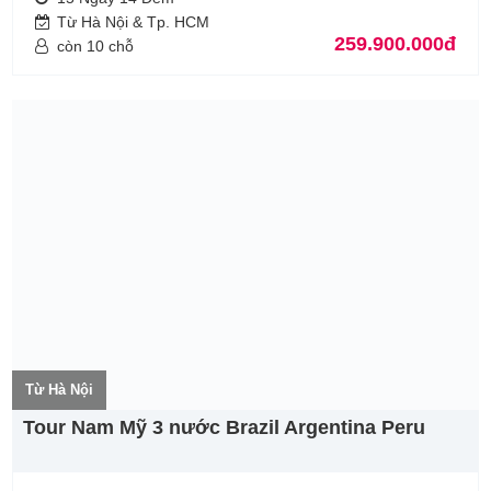
Từ Hà Nội & Tp. HCM
259.900.000đ
còn 10 chỗ
3. Du Lịch Brazil tham quan Bãi biển Salvador
Bãi biển Salvador ở Brazil là một điểm đến du lịch nổi tiếng, mê
hoặc du khách bằng vẻ đẹp quyến rũ và sự pha trộn giữa văn hóa
và thiên nhiên. Nằm ở thành phố Salvador, bang Bahia, bãi biển
này nổi bật với bãi cát vàng mịn và làn nước trong xanh, ôm trọn
bởi những con sóng nhẹ nhàng. Khung cảnh xung quanh được
điểm xuyết bởi những dãy dừa xanh rì, tạo nên một bức tranh tuyệt
đẹp và thư thái. Salvador không chỉ nổi bật với cảnh quan thiên
Từ Hà Nội
nhiên mà còn với sự sống động của nền văn hóa địa phương. Du
khách có thể khám phá các hoạt động sôi nổi như lướt sóng, thả
Tour Nam Mỹ 3 nước Brazil Argentina Peru
diều, hoặc đơn giản là thư giãn dưới ánh nắng mặt trời. Vào các
buổi tối, bãi biển trở thành trung tâm của các bữa tiệc ngoài trời,