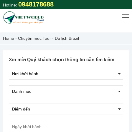
Skip
0948178688
Hotline:
to
content
Home
-
Chuyên mục Tour
-
Du lịch Brazil
Xin mời Quý khách chọn thông tin cần tìm kiếm