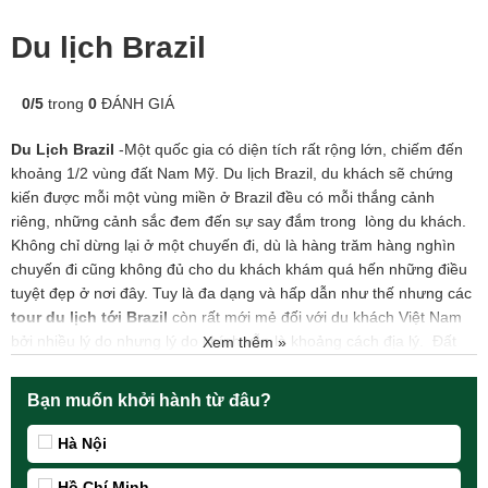
Du lịch Brazil
0
/
5
trong
0
ĐÁNH GIÁ
Du Lịch Brazil
-Một quốc gia có diện tích rất rộng lớn, chiếm đến
khoảng 1/2 vùng đất Nam Mỹ. Du lịch Brazil, du khách sẽ chứng
kiến được mỗi một vùng miền ở Brazil đều có mỗi thắng cảnh
riêng, những cảnh sắc đem đến sự say đắm trong lòng du khách.
Không chỉ dừng lại ở một chuyến đi, dù là hàng trăm hàng nghìn
chuyến đi cũng không đủ cho du khách khám quá hến những điều
tuyệt đẹp ở nơi đây. Tuy là đa dạng và hấp dẫn như thế nhưng các
tour du lịch tới Brazil
còn rất mới mẻ đối với du khách Việt Nam
bởi nhiều lý do nhưng lý do chính vẫn là khoảng cách địa lý. Đất
Xem thêm »
nước Brazil nằm cách xa Việt Nam tới nửa vòng trái đất này tại sao
lại hấp dẫn du khách trên khắp nơi trên thế giới này có gì?
Bạn muốn khởi hành từ đâu?
Cùng
Vietworld Travel
tìm hiểu những nét “ hút hồn ” du khách khi
đi du lịch tới đất nước của “ Vũ điệu Samba” này.
Hà Nội
Các điểm du lịch không thể bỏ qua khi đi du lịch Brazil
Brazil giữ danh hiệu quốc gia lớn thứ 5 trên toàn thế giới, cả về dân
Hồ Chí Minh