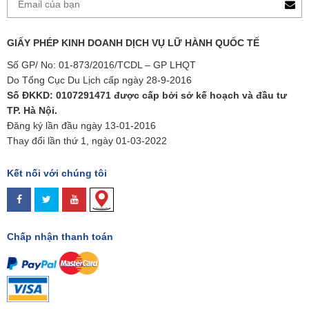
việc quan sát động vật hoang dã dễ dàng hơn khi mực nước thấp
và động vật tập trung xung quanh các nguồn nước.
Du Lịch Brazil
Salvador và các khu vực phía Bắc:
GIẤY PHÉP KINH DOANH DỊCH VỤ LỮ HÀNH QUỐC TẾ
– Mùa khô (Tháng 6 – Tháng 12): Salvador và các khu vực ven
Số GP/ No: 01-873/2016/TCDL – GP LHQT
biển phía Bắc có khí hậu ấm áp quanh năm, nhưng mùa khô từ
Do Tổng Cục Du Lịch cấp ngày 28-9-2016
tháng 6 đến tháng 12 là thời điểm tốt nhất để tránh mưa và thưởng
Số ĐKKD: 0107291471 được cấp bởi sở kế hoạch và đầu tư
thức các bãi biển tuyệt đẹp.
TP. Hà Nội.
Tóm lại, tùy thuộc vào địa điểm cụ thể bạn muốn khám phá và loại
Đăng ký lần đầu ngày 13-01-2016
hoạt động bạn yêu thích, thời điểm tốt nhất để du lịch Brazil có thể
Thay đổi lần thứ 1, ngày 01-03-2022
thay đổi. Nói chung, mùa khô từ tháng 5 đến tháng 10 thường là
thời điểm lý tưởng để thăm nhiều vùng khác nhau của quốc gia
Kết nối với chúng tôi
này.
Đi du lịch Brazil có cần Visa không ?
C
ông dân Việt Nam cần có visa để nhập cảnh vào Brazil. Để xin
visa, bạn cần thực hiện các bước sau:
Xác định loại visa: Tùy thuộc vào mục đích chuyến đi của bạn
Chấp nhận thanh toán
(du lịch, công tác, thăm thân, học tập, v.v.), bạn cần chọn loại
visa phù hợp
Chuẩn bị hồ sơ xin visa du lịch brazil
Hộ chiếu còn hiệu lực ít nhất 6 tháng tính từ ngày dự định