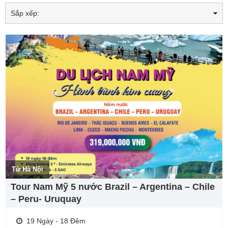
bật với kích thước đồ sộ mà còn với vẻ đẹp tinh tế trong thiết kế.
Sắp xếp:
Khi đứng trước tượng, cảm giác như được chạm vào sự bình yên
và sự bao la của thiên nhiên. Ánh sáng mặt trời chiếu qua những
lớp mây mỏng, hòa quyện với hình dáng thanh thoát của tượng,
tạo nên một cảnh sắc tuyệt đẹp. Đặc biệt vào những lúc hoàng hôn
hoặc khi thành phố lên đèn, hình ảnh tượng Chúa Cứu thế trở nên
huyền bí và lôi cuốn hơn bao giờ hết, mang đến cho du khách một
trải nghiệm không thể nào quên.
Từ Hà Nội
Tour Nam Mỹ 5 nước Brazil – Argentina – Chile
– Peru- Uruquay
2. Du Lịch Brazil thăm quan Rừng nhiệt đới Amazon
Du lịch tham quan Rừng nhiệt đới Amazon, du khách sẽ đắm chìm
19 Ngày - 18 Đêm