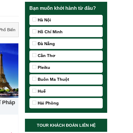
Bạn muốn khởi hành từ đâu?
Hà Nội
Phổ Biến
Hồ Chí Minh
Đà Nẵng
Cần Thơ
Pleiku
Buôn Ma Thuột
Huế
ĩ Pháp
Hải Phòng
TOUR KHÁCH ĐOÀN LIÊN HỆ