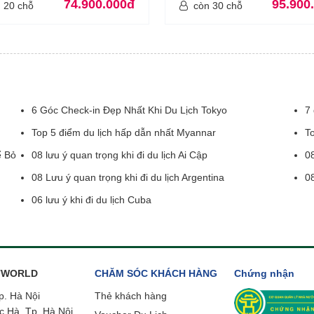
74.900.000đ
95.900
 20 chỗ
còn 30 chỗ
6 Góc Check-in Đẹp Nhất Khi Du Lịch Tokyo
7 
Top 5 điểm du lịch hấp dẫn nhất Myannar
To
ể Bỏ
08 lưu ý quan trọng khi đi du lịch Ai Cập
08
08 Lưu ý quan trọng khi đi du lịch Argentina
08
06 lưu ý khi đi du lịch Cuba
ETWORLD
CHĂM SÓC KHÁCH HÀNG
Chứng nhận
p. Hà Nội
Thẻ khách hàng
c Hà, Tp. Hà Nội