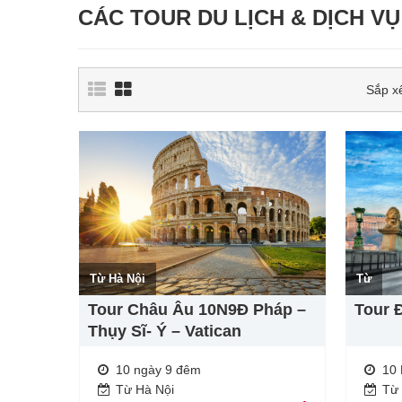
CÁC TOUR DU LỊCH & DỊCH VỤ
Sắp x
Từ Hà Nội
Từ
Tour Châu Âu 10N9Đ Pháp –
Tour 
Thụy Sĩ- Ý – Vatican
10 ngày 9 đêm
10
Từ Hà Nội
Từ