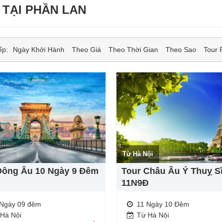
 TẠI PHẦN LAN
ếp:
Ngày Khởi Hành
Theo Giá
Theo Thời Gian
Theo Sao
Tour 
Từ Hà Nội
Đông Âu 10 Ngày 9 Đêm
Tour Châu Âu Ý Thuỵ S
11N9Đ
 Ngày 09 đêm
11 Ngày 10 Đêm
 Hà Nội
Từ Hà Nội