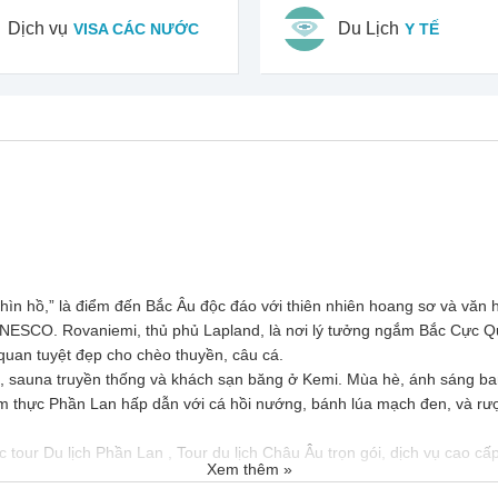
Dịch vụ
Du Lịch
VISA CÁC NƯỚC
Y TẾ
n hồ,” là điểm đến Bắc Âu độc đáo với thiên nhiên hoang sơ và văn hóa
NESCO. Rovaniemi, thủ phủ Lapland, là nơi lý tưởng ngắm Bắc Cực Qu
uan tuyệt đẹp cho chèo thuyền, câu cá.
i, sauna truyền thống và khách sạn băng ở Kemi. Mùa hè, ánh sáng ba
 thực Phần Lan hấp dẫn với cá hồi nướng, bánh lúa mạch đen, và rượu
 tour Du lịch Phần Lan ,
Tour du lịch Châu Âu
trọn gói, dịch vụ cao cấp
Xem thêm »