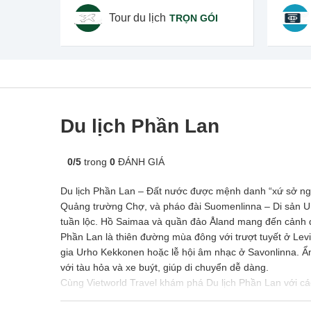
Tour du lịch
TRỌN GÓI
Du lịch Phần Lan
0
/
5
trong
0
ĐÁNH GIÁ
Du lịch Phần Lan – Đất nước được mệnh danh “xứ sở nghì
Quảng trường Chợ, và pháo đài Suomenlinna – Di sản U
tuần lộc. Hồ Saimaa và quần đảo Åland mang đến cảnh q
Phần Lan là thiên đường mùa đông với trượt tuyết ở Lev
gia Urho Kekkonen hoặc lễ hội âm nhạc ở Savonlinna. Ẩm
với tàu hỏa và xe buýt, giúp di chuyển dễ dàng.
Cùng
Vietworld Travel
khám phá Du lịch Phần Lan với các