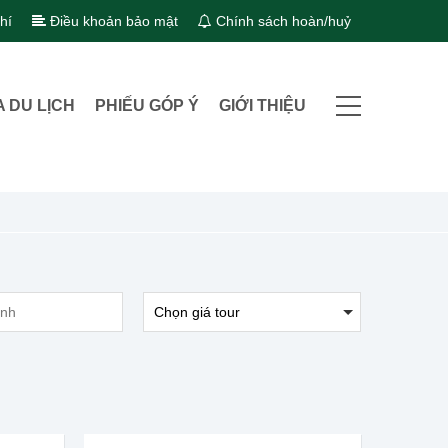
hí
Điều khoản bảo mật
Chính sách hoàn/huỷ
A DU LỊCH
PHIẾU GÓP Ý
GIỚI THIỆU