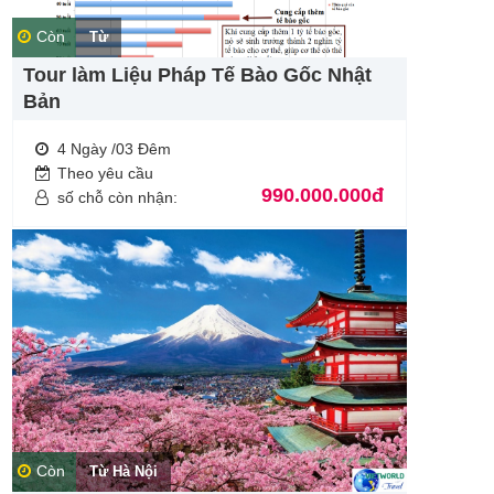
Còn
Từ
Tour làm Liệu Pháp Tế Bào Gốc Nhật
Bản
4 Ngày /03 Đêm
Theo yêu cầu
990.000.000đ
số chỗ còn nhận:
Còn
Từ Hà Nội