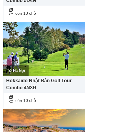
Combo 5D4N
còn 10 chỗ
Từ Hà Nội
Hokkaido Nhật Bản Golf Tour
Combo 4N3Đ
còn 10 chỗ