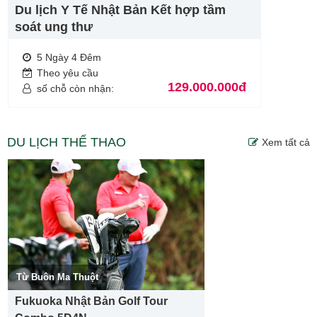
Du lịch Y Tế Nhật Bản Kết hợp tầm
soát ung thư
5 Ngày 4 Đêm
Theo yêu cầu
129.000.000đ
số chỗ còn nhận:
DU LỊCH THỂ THAO
Xem tất cả
Từ Buôn Ma Thuột
Fukuoka Nhật Bản Golf Tour