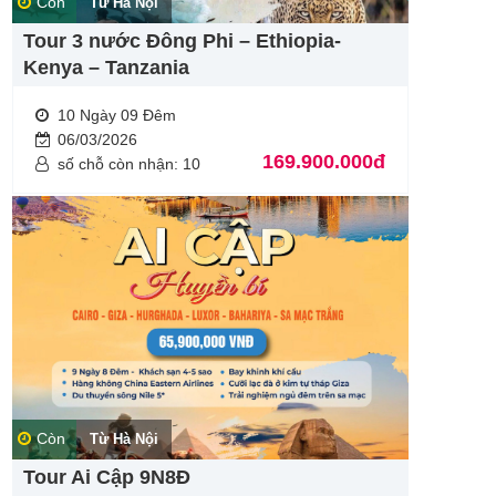
Còn
Từ Hà Nội
Tour 3 nước Đông Phi – Ethiopia-
Kenya – Tanzania
10 Ngày 09 Đêm
06/03/2026
169.900.000đ
số chỗ còn nhận: 10
Còn
Từ Hà Nội
Tour Ai Cập 9N8Đ