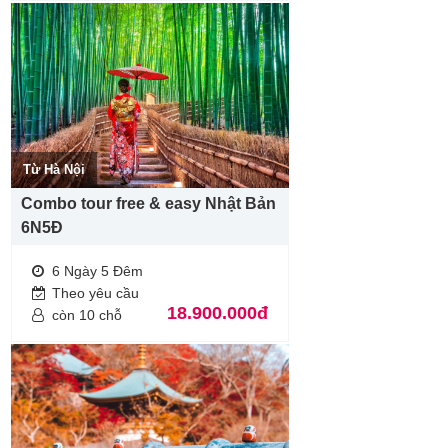
Từ Hà Nội
Combo tour free & easy Nhật Bản
6N5Đ
6 Ngày 5 Đêm
Theo yêu cầu
18.900.000đ
còn 10 chỗ