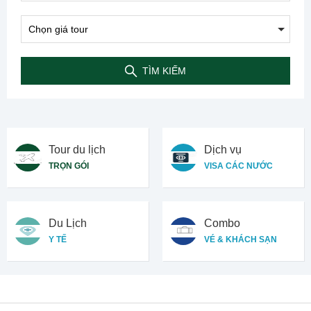
TÌM KIẾM
Tour du lịch
Dịch vụ
TRỌN GÓI
VISA CÁC NƯỚC
Du Lịch
Combo
Y TẾ
VÉ & KHÁCH SẠN