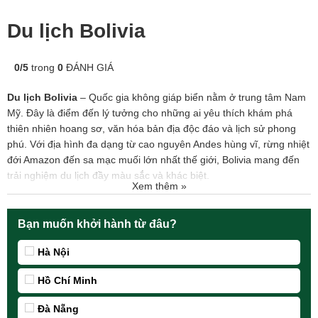
Du lịch Bolivia
0
/
5
trong
0
ĐÁNH GIÁ
Du lịch Bolivia
– Quốc gia không giáp biển nằm ở trung tâm
Nam
Mỹ
. Đây là điểm đến lý tưởng cho những ai yêu thích khám phá
thiên nhiên hoang sơ, văn hóa bản địa độc đáo và lịch sử phong
phú. Với địa hình đa dạng từ cao nguyên Andes hùng vĩ, rừng nhiệt
đới Amazon đến sa mạc muối lớn nhất thế giới, Bolivia mang đến
trải nghiệm du lịch đầy màu sắc và khác biệt.
Xem thêm »
Bạn muốn khởi hành từ đâu?
Hà Nội
Hồ Chí Minh
Đà Nẵng