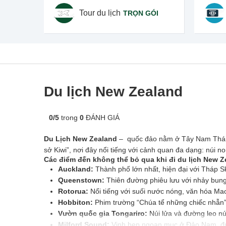
Tour du lịch
TRỌN GÓI
Du lịch New Zealand
0
/
5
trong
0
ĐÁNH GIÁ
Du Lịch New Zealand
– quốc đảo nằm ở Tây Nam Thái B
sở Kiwi”, nơi đây nổi tiếng với cảnh quan đa dạng: núi n
Các điểm đến không thể bỏ qua khi đi du lịch New Z
Auckland:
Thành phố lớn nhất, hiện đại với Tháp Sk
Queenstown:
Thiên đường phiêu lưu với nhảy bunge
Rotorua:
Nổi tiếng với suối nước nóng, văn hóa M
Hobbiton:
Phim trường “Chúa tể những chiếc nhẫn”
Vườn quốc gia Tongariro:
Núi lửa và đường leo núi
Milford Sound:
Vịnh hẹp ngoạn mục ở Đảo Nam, 