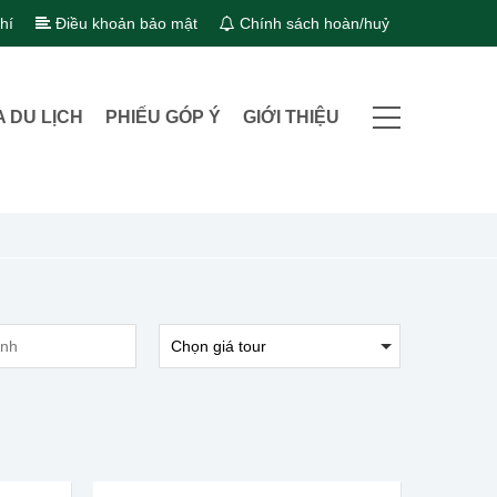
hí
Điều khoản bảo mật
Chính sách hoàn/huỷ
A DU LỊCH
PHIẾU GÓP Ý
GIỚI THIỆU