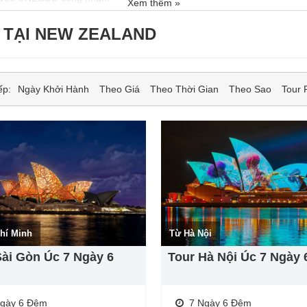
Xem thêm »
Ụ TẠI NEW ZEALAND
ếp:
Ngày Khởi Hành
Theo Giá
Theo Thời Gian
Theo Sao
Tour 
hí Minh
Từ Hà Nội
Sài Gòn Úc 7 Ngày 6
Tour Hà Nội Úc 7 Ngày
Ngày 6 Đêm
7 Ngày 6 Đêm