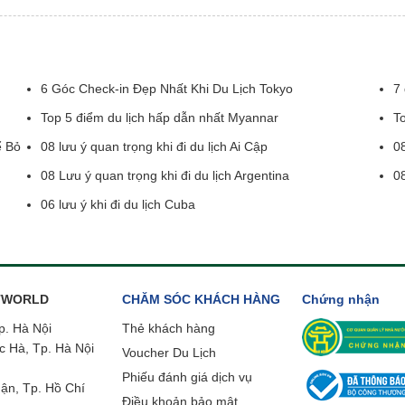
6 Góc Check-in Đẹp Nhất Khi Du Lịch Tokyo
7 
Top 5 điểm du lịch hấp dẫn nhất Myannar
To
ể Bỏ
08 lưu ý quan trọng khi đi du lịch Ai Cập
08
08 Lưu ý quan trọng khi đi du lịch Argentina
08
06 lưu ý khi đi du lịch Cuba
ETWORLD
CHĂM SÓC KHÁCH HÀNG
Chứng nhận
p. Hà Nội
Thẻ khách hàng
c Hà, Tp. Hà Nội
Voucher Du Lịch
Phiếu đánh giá dịch vụ
ận, Tp. Hồ Chí
Điều khoản bảo mật