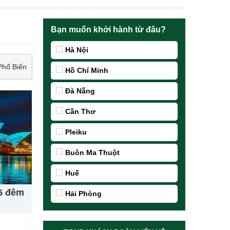
Bạn muốn khởi hành từ đâu?
Hà Nội
Phổ Biến
Hồ Chí Minh
Đà Nẵng
Cần Thơ
Pleiku
Buôn Ma Thuột
Huế
 6 đêm
Hải Phòng