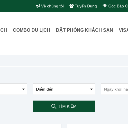
Về chúng tôi
Tuyển Dụng
Góc Báo C
ỊCH
COMBO DU LỊCH
ĐẶT PHÒNG KHÁCH SẠN
VIS
TÌM KIẾM