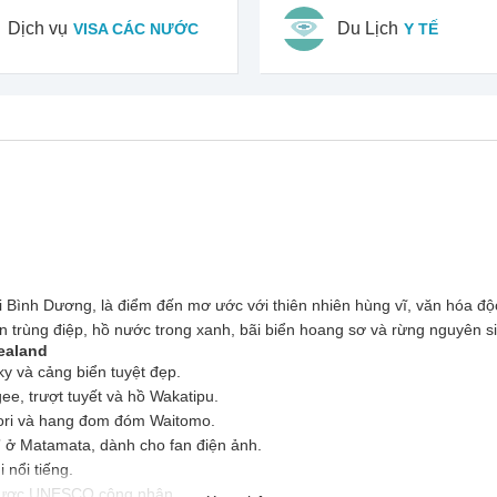
Dịch vụ
Du Lịch
VISA CÁC NƯỚC
Y TẾ
ình Dương, là điểm đến mơ ước với thiên nhiên hùng vĩ, văn hóa độc
on trùng điệp, hồ nước trong xanh, bãi biển hoang sơ và rừng nguyên s
ealand
y và cảng biển tuyệt đẹp.
e, trượt tuyết và hồ Wakatipu.
aori và hang đom đóm Waitomo.
 ở Matamata, dành cho fan điện ảnh.
 nổi tiếng.
được UNESCO công nhận.