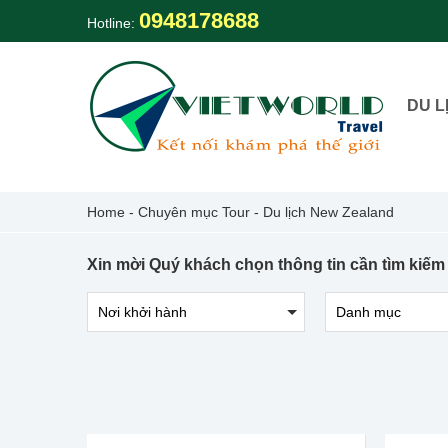
Skip
0948178688
Hotline:
to
content
DU L
Home
-
Chuyên mục Tour
-
Du lịch New Zealand
Xin mời Quý khách chọn thông tin cần tìm kiếm