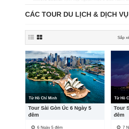
CÁC TOUR DU LỊCH & DỊCH V
Sắp x
Từ Hồ Chí Minh
Từ Hồ C
Tour Sài Gòn Úc 6 Ngày 5
Tour 
đêm
đêm
6 Ngày 5 đêm
7 