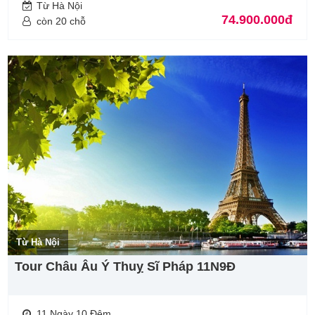
Từ Hà Nội
74.900.000đ
còn 20 chỗ
Từ Hà Nội
Tour Châu Âu Ý Thuỵ Sĩ Pháp 11N9Đ
11 Ngày 10 Đêm