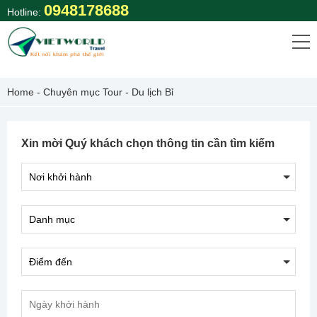
Skip
0948178688
Hotline:
to
content
Home
-
Chuyên mục Tour
-
Du lịch Bỉ
Xin mời Quý khách chọn thông tin cần tìm kiếm