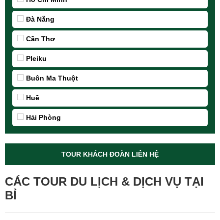
Tour du lịch Châu Âu
trọn gói, dịch vụ cao cấp, giá tour tốt nhất Việt
Đà Nẵng
Nam:
Cần Thơ
Pleiku
Buôn Ma Thuột
Huế
Hải Phòng
TOUR KHÁCH ĐOÀN LIÊN HỆ
CÁC TOUR DU LỊCH & DỊCH VỤ TẠI
BỈ