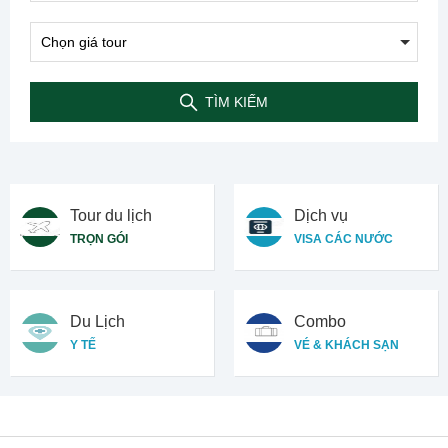
TÌM KIẾM
Tour du lịch
Dịch vụ
TRỌN GÓI
VISA CÁC NƯỚC
Du Lịch
Combo
Y TẾ
VÉ & KHÁCH SẠN