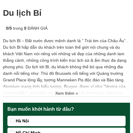
Du lịch Bỉ
0
/
5
trong
0
ĐÁNH GIÁ
Du lịch Bỉ – Đất nước được mệnh danh là ” Trái tim của Châu Âu” .
Du lịch Bỉ hấp dẫn du khách trên toàn thế giới nói chung và du
khách Việt Nam nói riêng với những vẻ đẹp của những danh lam
thắng cảnh, những công trình kiến trúc lịch sử & ẩm thực đa dạng
phong phú. Du lịch tới Bỉ, du khách không thể bỏ qua những địa
danh nổi tiếng như: Thủ đô Brussels nổi tiếng với Quảng trường
Grand Place lộng lẫy, tượng Manneken Pis độc đáo và Bảo tàng
Atomium mang tính biểu tượng. Bruges, được ví như “Venice của
phương Bắc”, mê hoặc với những con kênh thơ mộng, kiến trúc
Xem thêm »
trung cổ và các khu chợ sô-cô-la thủ công. Ghent, một thành phố
sôi động, kết hợp giữa di sản lịch sử và không khí hiện đại, với Nhà
Bạn muốn khởi hành từ đâu?
thờ Saint Bavo và Lâu đài Gravensteen ấn tượng. Antwerp, trung
tâm thời trang và kim cương, nổi bật với Nhà thờ Đức Bà và Bảo
Hà Nội
tàng Plantin-Moretus.
Cùng
Vietworld Travel
khám phá Du lịch Bỉ với các tour du lịch Bỉ,
Hồ Chí Minh