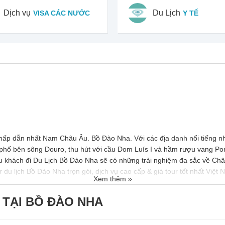
Dịch vụ
Du Lịch
VISA CÁC NƯỚC
Y TẾ
 hấp dẫn nhất
Nam Châu Âu.
Bồ Đào Nha. Với các địa danh nổi tiếng nh
h phố bên sông Douro, thu hút với cầu Dom Luís I và hầm rượu vang P
u khách đi Du Lịch Bồ Đào Nha sẽ có những trải nghiệm đa sắc về Châ
u lịch Bồ Đào Nha trọn gói, dịch vụ cao cấp & giá tour tốt nhất Việt
Xem thêm »
 TẠI BỒ ĐÀO NHA