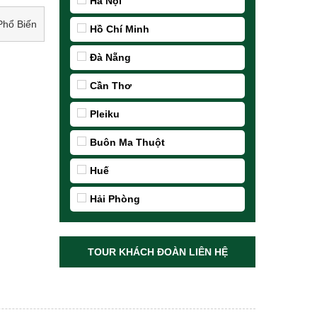
Hà Nội
Phổ Biến
Hồ Chí Minh
Đà Nẵng
Cần Thơ
Pleiku
Buôn Ma Thuột
Huế
Hải Phòng
TOUR KHÁCH ĐOÀN LIÊN HỆ