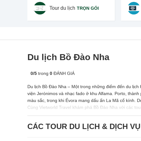
Tour du lịch
TRỌN GÓI
Du lịch Bồ Đào Nha
0
/
5
trong
0
ĐÁNH GIÁ
Du lịch Bồ Đào Nha – Một trong những điểm đến du lịch
viện Jerónimos và nhạc fado ở khu Alfama. Porto, thàn
màu sắc, trong khi Évora mang dấu ấn La Mã cổ kính. D
Cùng
Vietworld Travel
khám phá Bồ Đào Nha với các tour d
CÁC TOUR DU LỊCH & DỊCH VỤ