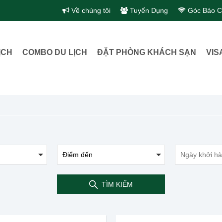
Về chúng tôi
Tuyển Dụng
Góc Báo C
ỊCH
COMBO DU LỊCH
ĐẶT PHÒNG KHÁCH SẠN
VIS
TÌM KIẾM