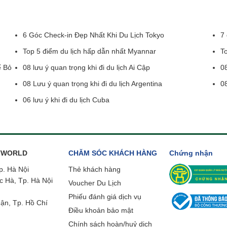
6 Góc Check-in Đẹp Nhất Khi Du Lịch Tokyo
7 
Top 5 điểm du lịch hấp dẫn nhất Myannar
To
ể Bỏ
08 lưu ý quan trọng khi đi du lịch Ai Cập
08
08 Lưu ý quan trọng khi đi du lịch Argentina
08
06 lưu ý khi đi du lịch Cuba
ETWORLD
CHĂM SÓC KHÁCH HÀNG
Chứng nhận
p. Hà Nội
Thẻ khách hàng
c Hà, Tp. Hà Nội
Voucher Du Lịch
Phiếu đánh giá dịch vụ
ận, Tp. Hồ Chí
Điều khoản bảo mật
Chính sách hoàn/huỷ dịch