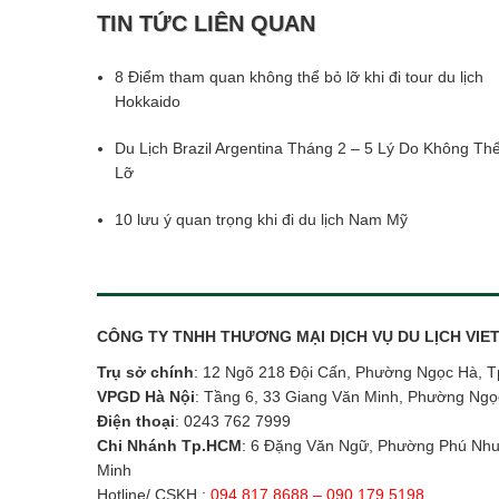
TIN TỨC LIÊN QUAN
8 Điểm tham quan không thể bỏ lỡ khi đi tour du lịch
Hokkaido
Du Lịch Brazil Argentina Tháng 2 – 5 Lý Do Không Th
Lỡ
10 lưu ý quan trọng khi đi du lịch Nam Mỹ
CÔNG TY TNHH THƯƠNG MẠI DỊCH VỤ DU LỊCH VI
Trụ sở chính
: 12 Ngõ 218 Đội Cấn, Phường Ngọc Hà, T
VPGD Hà Nội
: Tầng 6, 33 Giang Văn Minh, Phường Ngọ
Điện thoại
:
0243 762 7999
Chi Nhánh Tp.HCM
: 6 Đặng Văn Ngữ, Phường Phú Nhu
Minh
Hotline/ CSKH :
094 817 8688 – 090 179 5198