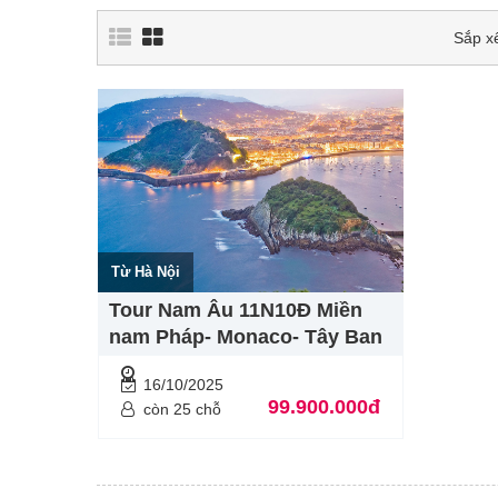
Sắp x
Từ Hà Nội
Tour Nam Âu 11N10Đ Miền
nam Pháp- Monaco- Tây Ban
Nha- Bồ Đào Nha
16/10/2025
99.900.000đ
còn 25 chỗ