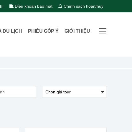
hí
Điều khoản bảo mật
Chính sách hoàn/huỷ
A DU LỊCH
PHIẾU GÓP Ý
GIỚI THIỆU