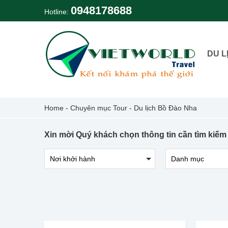
Skip
0948178688
Hotline:
to
content
DU L
Home
-
Chuyên mục Tour
-
Du lịch Bồ Đào Nha
Xin mời Quý khách chọn thông tin cần tìm kiếm