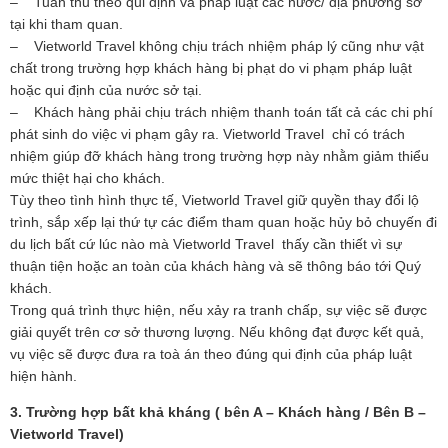
– Tuân thủ theo qui định và pháp luật các nước/ địa phương sở
tại khi tham quan.
– Vietworld Travel không chịu trách nhiệm pháp lý cũng như vật
chất trong trường hợp khách hàng bị phạt do vi phạm pháp luật
hoặc qui định của nước sở tại.
– Khách hàng phải chịu trách nhiệm thanh toán tất cả các chi phí
phát sinh do việc vi phạm gây ra. Vietworld Travel chỉ có trách
nhiệm giúp đỡ khách hàng trong trường hợp này nhằm giảm thiểu
mức thiệt hại cho khách.
Tùy theo tình hình thực tế, Vietworld Travel giữ quyền thay đổi lộ
trình, sắp xếp lại thứ tự các điểm tham quan hoặc hủy bỏ chuyến đi
du lịch bất cứ lúc nào mà Vietworld Travel thấy cần thiết vì sự
thuận tiện hoặc an toàn của khách hàng và sẽ thông báo tới Quý
khách.
Trong quá trình thực hiện, nếu xảy ra tranh chấp, sự việc sẽ được
giải quyết trên cơ sở thương lượng. Nếu không đạt được kết quả,
vụ việc sẽ được đưa ra toà án theo đúng qui định của pháp luật
hiện hành.
3. Trường hợp bất khả kháng ( bên A – Khách hàng / Bên B –
Vietworld Travel)