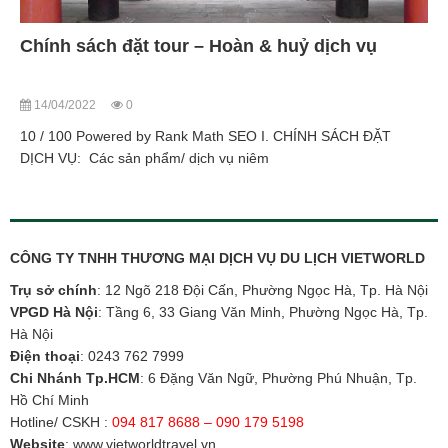
Chính sách đặt tour – Hoàn & huỷ dịch vụ
14/04/2022
0
10 / 100 Powered by Rank Math SEO I. CHÍNH SÁCH ĐẶT
DỊCH VỤ: Các sản phẩm/ dịch vụ niêm
CÔNG TY TNHH THƯƠNG MẠI DỊCH VỤ DU LỊCH VIETWORLD
Trụ sở chính
: 12 Ngõ 218 Đội Cấn, Phường Ngọc Hà, Tp. Hà Nội
VPGD Hà Nội
: Tầng 6, 33 Giang Văn Minh, Phường Ngọc Hà, Tp.
Hà Nội
Điện thoại
:
0243 762 7999
Chi Nhánh Tp.HCM
: 6 Đặng Văn Ngữ, Phường Phú Nhuận, Tp.
Hồ Chí Minh
Hotline/ CSKH :
094 817 8688 – 090 179 5198
Website
:
www.vietworldtravel.vn