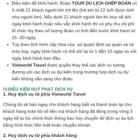
Điều kiện để khởi hành: Đoàn
TOUR DU LỊCH GHÉP ĐOÀN
có
ít nhất 21 khách người lớn trở lên (trẻ em từ 12 tuổi được tính
như người lớn). Nếu dưới 21 khách người lớn thì tour sẽ dời
ngày khởi hành hoặc nếu vẫn khởi hành thì có phụ thu chi phí
tổ chức tùy theo số lượng đoàn có tính đến trước khởi hành từ
15 -30 ngày.
Tùy theo tình hình cấp Visa của sứ quán/ lãnh sự quán và vé
máy bay, ngày khởi hành có thể dời lại từ 1 đến 10 ngày so với
ngày khởi hành ban đầu.
Vietworld Travel
được quyền thay thế các dịch vụ tương
đương với các dịch vụ dự kiến trong trường hợp dịch vụ dự
kiến không sẵn sàng cho đoàn.
IV.ĐIỀU KIỆN HUỶ PHẠT DỊCH VỤ
1. Huỷ dịch vụ từ phía Vietworld Travel
Chúng tôi sẽ báo ngay cho khách hàng biết và thanh toán lại cho
khách hàng toàn bộ số tiền mà khách hàng đã đóng trong vòng 3
ngày kể từ lúc chính thức thông báo hủy chuyến đi/ dịch vụ du lịch
bằng hình thức tiền mặt hoặc chuyển khoản.
2. Huỷ dịch vụ từ phía khách hàng