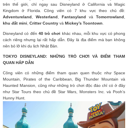
trên thế giới, chỉ ngay sau Disneyland ở California và Magic
Kingdom ở Florida. Công viên có 7 khu vực theo chủ đề:
Adventureland
,
Westerland
,
Fantasyland
và
Tomorrowland
,
khu đất mini
,
Critter Country
và
Mickey’s Toontown
.
Disneyland có đến
40 trò chơi
khác nhau, mỗi khu vực có phong
cách riêng nhưng lại rất hấp dẫn. Đây là địa điểm mà bạn không
nên bỏ lỡ khi du lịch Nhật Bản.
TOKYO DISNEYLAND: NHỮNG TRÒ CHƠI VÀ ĐIỂM THAM
QUAN HẤP DẪN
Công viên có những điểm tham quan quen thuộc như Space
Mountain, Pirates of the Caribbean, Big Thunder Mountain và
Haunted Mansion, cũng như những trò chơi độc đáo chỉ có ở đây
như Star Tours theo chủ đề Star Wars, Monsters Inc. và Pooh’s
Hunny Hunt.