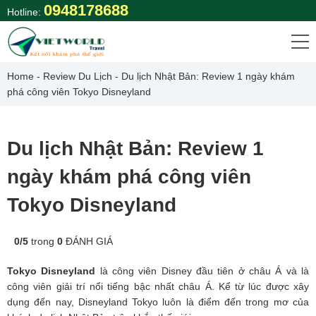
Skip
0948178688
Hotline:
to
content
Home
-
Review Du Lịch
-
Du lịch Nhật Bản: Review 1 ngày khám
phá công viên Tokyo Disneyland
Du lịch Nhật Bản: Review 1
ngày khám phá công viên
Tokyo Disneyland
0
/
5
trong
0
ĐÁNH GIÁ
Tokyo Disneyland
là công viên Disney đầu tiên ở châu Á và là
công viên giải trí nổi tiếng bậc nhất châu Á. Kể từ lúc được xây
dụng đến nay, Disneyland Tokyo luôn là điểm đến trong mơ của