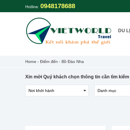
Skip
0948178688
Hotline:
to
content
DU L
Home
-
Điểm đến
-
Bồ Đào Nha
Xin mời Quý khách chọn thông tin cần tìm kiếm