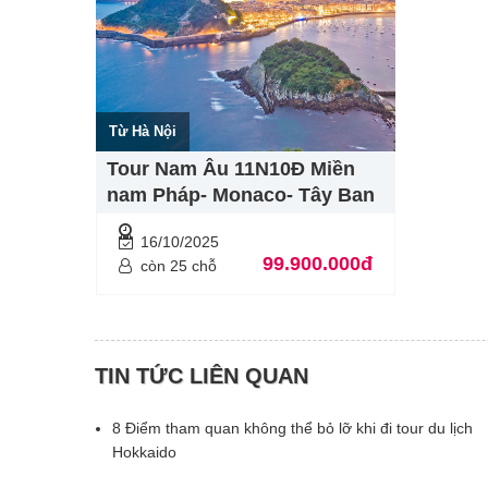
Từ Hà Nội
Tour Nam Âu 11N10Đ Miền
nam Pháp- Monaco- Tây Ban
Nha- Bồ Đào Nha
16/10/2025
99.900.000đ
còn 25 chỗ
TIN TỨC LIÊN QUAN
8 Điểm tham quan không thể bỏ lỡ khi đi tour du lịch
Hokkaido