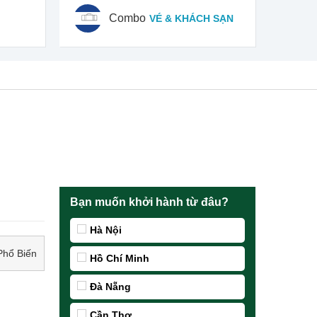
Combo
VÉ & KHÁCH SẠN
Bạn muốn khởi hành từ đâu?
Hà Nội
Phổ Biến
Hồ Chí Minh
Đà Nẵng
Cần Thơ