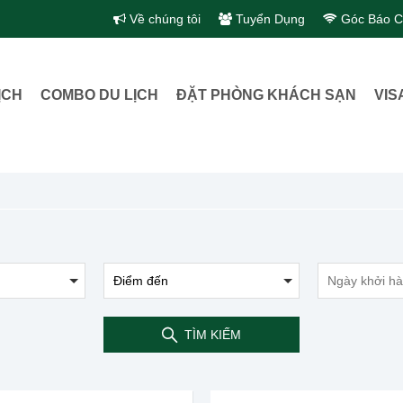
Về chúng tôi
Tuyển Dụng
Góc Báo C
ỊCH
COMBO DU LỊCH
ĐẶT PHÒNG KHÁCH SẠN
VIS
TÌM KIẾM