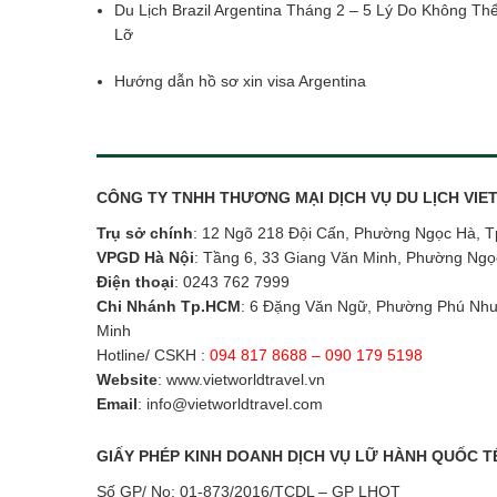
Du Lịch Brazil Argentina Tháng 2 – 5 Lý Do Không Th
Lỡ
Hướng dẫn hồ sơ xin visa Argentina
CÔNG TY TNHH THƯƠNG MẠI DỊCH VỤ DU LỊCH VI
Trụ sở chính
: 12 Ngõ 218 Đội Cấn, Phường Ngọc Hà, T
VPGD Hà Nội
: Tầng 6, 33 Giang Văn Minh, Phường Ngọ
Điện thoại
:
0243 762 7999
Chi Nhánh Tp.HCM
: 6 Đặng Văn Ngữ, Phường Phú Nhu
Minh
Hotline/ CSKH :
094 817 8688 – 090 179 5198
Website
:
www.vietworldtravel.vn
Email
:
info@vietworldtravel.com
GIẤY PHÉP KINH DOANH DỊCH VỤ LỮ HÀNH QUỐC T
Số GP/ No: 01-873/2016/TCDL – GP LHQT