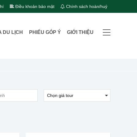
hí
Điều khoản bảo mật
Chính sách hoàn/huỷ
A DU LỊCH
PHIẾU GÓP Ý
GIỚI THIỆU