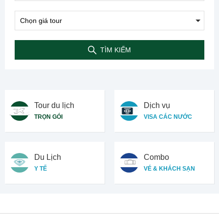
TÌM KIẾM
Tour du lịch
Dịch vụ
TRỌN GÓI
VISA CÁC NƯỚC
Du Lịch
Combo
Y TẾ
VÉ & KHÁCH SẠN