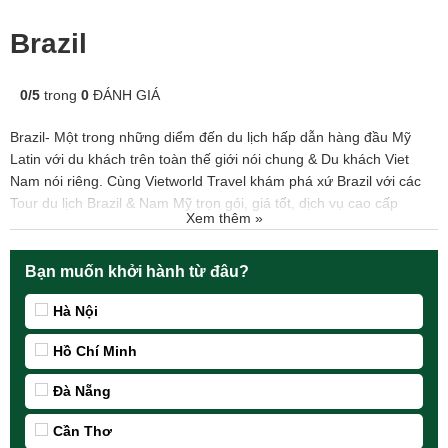
Brazil
0
/
5
trong
0
ĐÁNH GIÁ
Brazil- Một trong những diểm đến du lịch hấp dẫn hàng đầu Mỹ
Latin với du khách trên toàn thế giới nói chung & Du khách Viet
Nam nói riêng. Cùng Vietworld Travel khám phá xứ Brazil với các
Tour du lịch Brazil & Nam Mỹ trọn gói, giá tốt, dịch vụ cao cấp
Xem thêm »
Bạn muốn khởi hành từ đâu?
Hà Nội
Hồ Chí Minh
Đà Nẵng
Cần Thơ