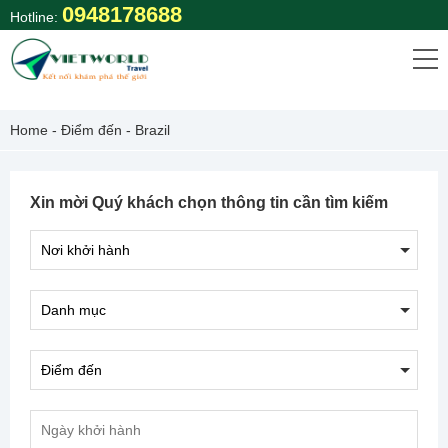
Skip
0948178688
Hotline:
to
content
Home
-
Điểm đến
-
Brazil
Xin mời Quý khách chọn thông tin cần tìm kiếm