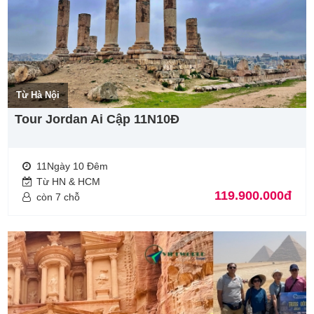
Từ Hà Nội
Tour Jordan Ai Cập 11N10Đ
11Ngày 10 Đêm
Từ HN & HCM
119.900.000đ
còn 7 chỗ