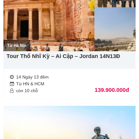
Từ Hà Nội
Tour Thổ Nhĩ Kỳ – Ai Cập – Jordan 14N13Đ
14 Ngày 13 đêm
Từ HN & HCM
139.900.000đ
còn 10 chỗ