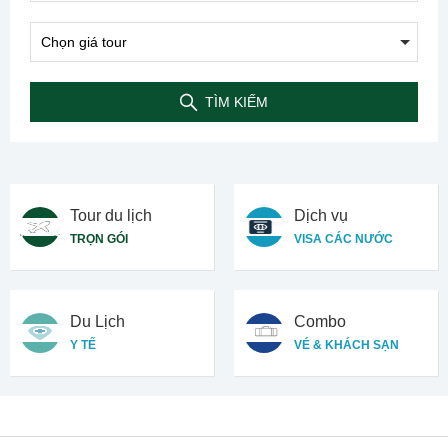
TÌM KIẾM
Tour du lịch
Dịch vụ
TRỌN GÓI
VISA CÁC NƯỚC
Du Lịch
Combo
Y TẾ
VÉ & KHÁCH SẠN