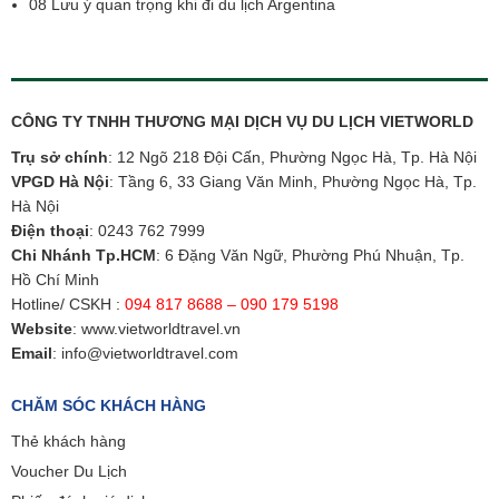
08 Lưu ý quan trọng khi đi du lịch Argentina
CÔNG TY TNHH THƯƠNG MẠI DỊCH VỤ DU LỊCH VIETWORLD
Trụ sở chính
: 12 Ngõ 218 Đội Cấn, Phường Ngọc Hà, Tp. Hà Nội
VPGD Hà Nội
: Tầng 6, 33 Giang Văn Minh, Phường Ngọc Hà, Tp.
Hà Nội
Điện thoại
:
0243 762 7999
Chi Nhánh Tp.HCM
: 6 Đặng Văn Ngữ, Phường Phú Nhuận, Tp.
Hồ Chí Minh
Hotline/ CSKH :
094 817 8688 – 090 179 5198
Website
:
www.vietworldtravel.vn
Email
:
info@vietworldtravel.com
CHĂM SÓC KHÁCH HÀNG
Thẻ khách hàng
Voucher Du Lịch