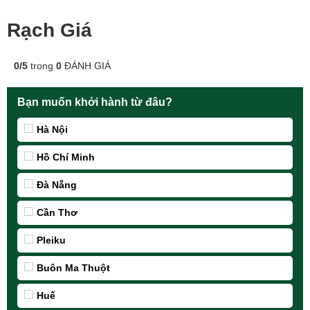
Rạch Giá
0
/
5
trong
0
ĐÁNH GIÁ
Bạn muốn khởi hành từ đâu?
Hà Nội
Hồ Chí Minh
Đà Nẵng
Cần Thơ
Pleiku
Buôn Ma Thuột
Huế