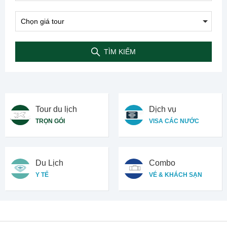
TÌM KIẾM
Tour du lịch
Dịch vụ
TRỌN GÓI
VISA CÁC NƯỚC
Du Lịch
Combo
Y TẾ
VÉ & KHÁCH SẠN