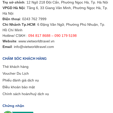
Trụ sở chính
: 12 Ngõ 218 Đội Cấn, Phường Ngọc Hà, Tp. Hà Nội
VPGD Hà Nội
: Tầng 6, 33 Giang Văn Minh, Phường Ngọc Hà, Tp.
Hà Nội
Điện thoại
:
0243 762 7999
Chi Nhánh Tp.HCM
: 6 Đặng Văn Ngữ, Phường Phú Nhuận, Tp.
Hồ Chí Minh
Hotline/ CSKH :
094 817 8688 – 090 179 5198
Website
:
www.vietworldtravel.vn
Email
:
info@vietworldtravel.com
CHĂM SÓC KHÁCH HÀNG
Thẻ khách hàng
Voucher Du Lịch
Phiếu đánh giá dịch vụ
Điều khoản bảo mật
Chính sách hoàn/huỷ dịch vụ
Chứng nhận