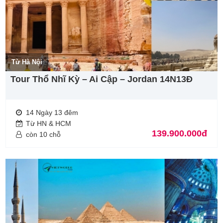
Từ Hà Nội
Tour Thổ Nhĩ Kỳ – Ai Cập – Jordan 14N13Đ
14 Ngày 13 đêm
Từ HN & HCM
139.900.000đ
còn 10 chỗ