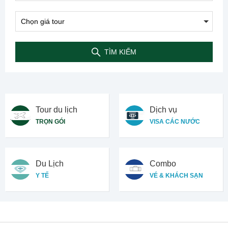
TÌM KIẾM
Tour du lịch
Dịch vụ
TRỌN GÓI
VISA CÁC NƯỚC
Du Lịch
Combo
Y TẾ
VÉ & KHÁCH SẠN