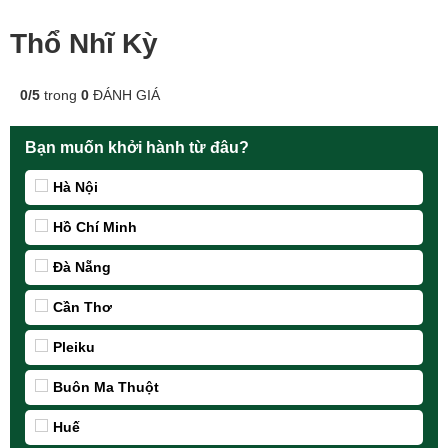
Thổ Nhĩ Kỳ
0
/
5
trong
0
ĐÁNH GIÁ
Bạn muốn khởi hành từ đâu?
Hà Nội
Hồ Chí Minh
Đà Nẵng
Cần Thơ
Pleiku
Buôn Ma Thuột
Huế