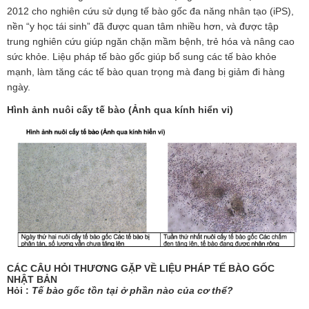
2012
cho nghiên cứu sử dụng tế bào gốc đa năng nhân tạo (iPS),
nền “y học tái sinh” đã được quan tâm nhiều hơn, và được tập
trung nghiên cứu giúp ngăn chặn mầm bệnh, trẻ hóa và nâng cao
sức khỏe. Liệu pháp tế bào gốc giúp bổ sung các tế bào khỏe
mạnh, làm tăng các tế bào quan trọng mà đang bị giảm đi hàng
ngày.
Hình ảnh nuôi cấy tế bào (Ảnh qua kính hiển vi)
CÁC CÂU HỎI THƯƠNG GẶP VỀ
LIỆU PHÁP TẾ BÀO GỐC
NHẬT BẢN
Hỏi :
Tế bào gốc tồn tại ở phần nào của cơ thể?