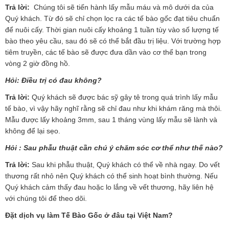
Trả lời:
Chúng tôi sẽ tiến hành lấy mẫu máu và mô dưới da của
Quý khách. Từ đó sẽ chỉ chọn lọc ra các tế bào gốc đạt tiêu chuẩn
để nuôi cấy. Thời gian nuôi cấy khoảng 1 tuần tùy vào số lượng tế
bào theo yêu cầu, sau đó sẽ có thể bắt đầu trị liệu. Với trường hợp
tiêm truyền, các tế bào sẽ được đưa dần vào cơ thể bạn trong
vòng 2 giờ đồng hồ.
Hỏi: Điều trị có đau không?
Trả lời:
Quý khách sẽ được bác sỹ gây tê trong quá trình lấy mẫu
tế bào, vì vậy hãy nghĩ rằng sẽ chỉ đau như khi khám răng mà thôi.
Mẫu được lấy khoảng 3mm, sau 1 tháng vùng lấy mẫu sẽ lành và
không để lại sẹo.
Hỏi : Sau phẫu thuật cần chú ý chăm sóc cơ thể như thế nào?
Trả lời:
Sau khi phẫu thuật, Quý khách có thể về nhà ngay. Do vết
thương rất nhỏ nên Quý khách có thể sinh hoạt bình thường. Nếu
Quý khách cảm thấy đau hoặc lo lắng về vết thương, hãy liên hệ
với chúng tôi để theo dõi.
Đặt dịch vụ làm Tế Bào Gốc ở đâu tại Việt Nam?