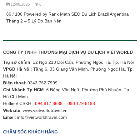
12/08/2025
0
86 / 100 Powered by Rank Math SEO Du Lịch Brazil Argentina
Tháng 2 – 5 Lý Do Bạn Nên
CÔNG TY TNHH THƯƠNG MẠI DỊCH VỤ DU LỊCH VIETWORLD
Trụ sở chính
: 12 Ngõ 218 Đội Cấn, Phường Ngọc Hà, Tp. Hà Nội
VPGD Hà Nội
: Tầng 6, 33 Giang Văn Minh, Phường Ngọc Hà, Tp.
Hà Nội
Điện thoại
:
0243 762 7999
Chi Nhánh Tp.HCM
: 6 Đặng Văn Ngữ, Phường Phú Nhuận, Tp.
Hồ Chí Minh
Hotline/ CSKH :
094 817 8688 – 090 179 5198
Website
:
www.vietworldtravel.vn
Email
:
info@vietworldtravel.com
CHĂM SÓC KHÁCH HÀNG