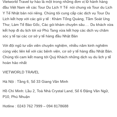
Vietworld Travel tự hào là một trong những đơn vị lữ hành hàng
đầu Việt Nam về các
Tour Du Lịch Y Tế
nói chung và Tour du Lịch
Y Tế Nhật bản nói riêng. Chúng tôi cung cấp các dịch vụ Tour Du
Lịch kết hợp với các gói y tế : Khám Tổng Quáng, Tầm Soát Ung
Thư, Làm Tế Bào Gốc, Các gói khám chuyên sâu…. Du khách vừa
kết hợp đi
du lịch tới xứ Phù Tang
vừa kết hợp các dịch vụ chăm
sóc y tế tại các cơ sở y tế hàng đầu Nhật Bản
Với đội ngũ tư vấn viên chuyên nghiệm, nhiều năm kinh nghiêm
cùng việc liên kế với các bệnh viện, cơ sở y tế hàng đầu Nhật Bản.
Chúng tôi cam kết mang tới Quý Khách những dịch vụ du lịch y tế
hoàn hảo nhất
VIETWORLD TRAVEL
Hà Nội : Tầng 6, Số 33 Giang Văn Minh
Hồ Chí Minh: Lầu 2, Toà Nhà Crystal Land, Số 6 Đặng Văn Ngữ,
P10, Phú Nhuận
Hotline : 0243 762 7999 – 094 8178688