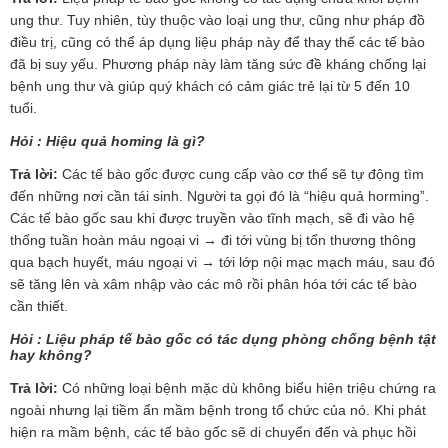
ung thư. Tuy nhiên, tùy thuộc vào loại ung thư, cũng như pháp đồ
điều trị, cũng có thể áp dụng liệu pháp này để thay thế các tế bào
đã bị suy yếu. Phương pháp này làm tăng sức đề kháng chống lại
bệnh ung thư và giúp quý khách có cảm giác trẻ lại từ 5 đến 10
tuổi.
Hỏi :
Hiệu quả homing là gì?
Trả lời:
Các tế bào gốc được cung cấp vào cơ thể sẽ tự động tìm
đến những nơi cần tái sinh. Người ta gọi đó là “hiệu quả horming”.
Các tế bào gốc sau khi được truyền vào tĩnh mạch, sẽ đi vào hệ
thống tuần hoàn máu ngoại vi → đi tới vùng bị tổn thương thông
qua bạch huyết, máu ngoại vi → tới lớp nội mạc mạch máu, sau đó
sẽ tăng lên và xâm nhập vào các mô rồi phân hóa tới các tế bào
cần thiết.
Hỏi : Liệu pháp tế bào gốc có tác dụng phòng chống bệnh tật
hay không?
Trả lời:
Có những loại bệnh mặc dù không biểu hiện triệu chứng ra
ngoài nhưng lại tiềm ẩn mầm bệnh trong tổ chức của nó. Khi phát
hiện ra mầm bệnh, các tế bào gốc sẽ di chuyển đến và phục hồi