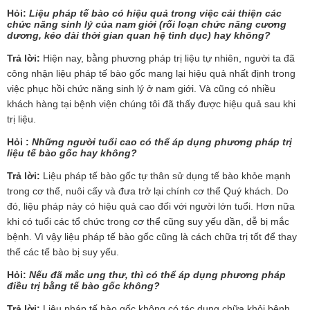
Hỏi
:
Liệu pháp tế bào có hiệu quả trong việc cải thiện các
chức năng sinh lý của nam giới (rối loạn chức năng cương
dương, kéo dài thời gian quan hệ tình dục) hay không?
Trả lời:
Hiện nay, bằng phương pháp trị liệu tự nhiên, người ta đã
công nhận liệu pháp tế bào gốc mang lại hiệu quả nhất định trong
việc phục hồi chức năng sinh lý ở nam giới. Và cũng có nhiều
khách hàng tại bệnh viện chúng tôi đã thấy được hiệu quả sau khi
trị liệu.
Hỏi :
Những người tuổi cao có thể áp dụng phương pháp trị
liệu tế bào gốc hay không?
Trả lời:
Liệu pháp tế bào gốc tự thân sử dụng tế bào khỏe mạnh
trong cơ thể, nuôi cấy và đưa trở lại chính cơ thể Quý khách. Do
đó, liệu pháp này có hiệu quả cao đối với người lớn tuổi. Hơn nữa
khi có tuổi các tổ chức trong cơ thể cũng suy yếu dần, dễ bị mắc
bệnh. Vì vậy liệu pháp tế bào gốc cũng là cách chữa trị tốt để thay
thế các tế bào bị suy yếu.
Hỏi:
Nếu đã mắc ung thư, thì có thể áp dụng phương pháp
điều trị bằng tế bào gốc không?
Trả lời:
Liệu pháp tế bào gốc không có tác dụng chữa khỏi bệnh