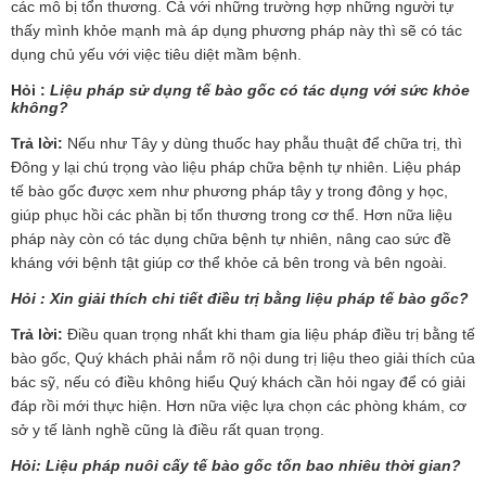
các mô bị tổn thương. Cả với những trường hợp những người tự
thấy mình khỏe mạnh mà áp dụng phương pháp này thì sẽ có tác
dụng chủ yếu với việc tiêu diệt mầm bệnh.
Hỏi :
Liệu pháp sử dụng tế bào gốc có tác dụng với sức khỏe
không?
Trả lời:
Nếu như Tây y dùng thuốc hay phẫu thuật để chữa trị, thì
Đông y lại chú trọng vào liệu pháp chữa bệnh tự nhiên. Liệu pháp
tế bào gốc được xem như phương pháp tây y trong đông y học,
giúp phục hồi các phần bị tổn thương trong cơ thể. Hơn nữa liệu
pháp này còn có tác dụng chữa bệnh tự nhiên, nâng cao sức đề
kháng với bệnh tật giúp cơ thể khỏe cả bên trong và bên ngoài.
Hỏi : Xin giải thích chi tiết điều trị bằng liệu pháp tế bào gốc?
Trả lời:
Điều quan trọng nhất khi tham gia liệu pháp điều trị bằng tế
bào gốc, Quý khách phải nắm rõ nội dung trị liệu theo giải thích của
bác sỹ, nếu có điều không hiểu Quý khách cần hỏi ngay để có giải
đáp rồi mới thực hiện. Hơn nữa việc lựa chọn các phòng khám, cơ
sở y tế lành nghề cũng là điều rất quan trọng.
Hỏi: Liệu pháp nuôi cấy tế bào gốc tốn bao nhiêu thời gian?