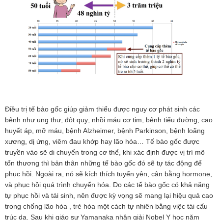
Điều trị tế bào gốc giúp giảm thiểu được nguy cơ phát sinh các
bệnh như ung thư, đột quỵ, nhồi máu cơ tim, bệnh tiểu đường, cao
huyết áp, mỡ máu, bệnh Alzheimer, bệnh Parkinson, bệnh loãng
xương, dị ứng, viêm đau khớp hay lão hóa… Tế bào gốc được
truyền vào sẽ di chuyển trong cơ thể, khi xác định được vị trí mô
tổn thương thì bản thân những tế bào gốc đó sẽ tự tác động để
phục hồi. Ngoài ra, nó sẽ kích thích tuyến yên, cân bằng hormone,
và phục hồi quá trình chuyển hóa. Do các tế bào gốc có khả năng
tự phục hồi và tái sinh, nên được kỳ vọng sẽ mang lại hiệu quả cao
trong chống lão hóa , trẻ hóa một cách tự nhiên bằng việc tái cấu
trúc da. Sau khi
giáo sư Yamanaka nhận giải Nobel Y học năm