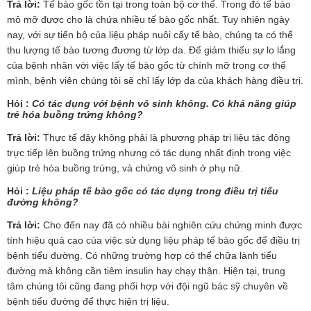
Trả lời:
Tế bào gốc tồn tại trong toàn bộ cơ thể. Trong đó tế bào
mô mỡ được cho là chứa nhiều tế bào gốc nhất. Tuy nhiên ngày
nay, với sự tiến bộ của liệu pháp nuôi cấy tế bào, chúng ta có thể
thu lượng tế bào tương đương từ lớp da. Để giảm thiểu sự lo lắng
của bệnh nhân với việc lấy tế bào gốc từ chính mỡ trong cơ thể
mình, bệnh viên chúng tôi sẽ chỉ lấy lớp da của khách hàng điều trị.
Hỏi :
Có tác dụng với bệnh vô sinh không. Có khả năng giúp
trẻ hóa buồng trứng không?
Trả lời:
Thực tế đây không phải là phương pháp trị liệu tác động
trực tiếp lên buồng trứng nhưng có tác dụng nhất định trong việc
giúp trẻ hóa buồng trứng, và chứng vô sinh ở phụ nữ.
Hỏi :
Liệu pháp tế bào gốc có tác dụng trong điều trị tiểu
đường không?
Trả lời:
Cho đến nay đã có nhiều bài nghiên cứu chứng minh được
tính hiệu quả cao của việc sử dụng liệu pháp tế bào gốc để điều trị
bệnh tiểu đường. Có những trường hợp có thể chữa lành tiểu
đường mà không cần tiêm insulin hay chạy thận. Hiện tại, trung
tâm chúng tôi cũng đang phối hợp với đội ngũ bác sỹ chuyên về
bệnh tiểu đường để thực hiện trị liệu.