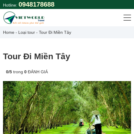
Skip
0948178688
Hotline:
to
content
Home
-
Loại tour
-
Tour Đi Miền Tây
Tour Đi Miền Tây
0
/
5
trong
0
ĐÁNH GIÁ