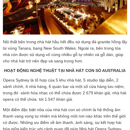
Nội thất bên trong nhà hát hầu hết đều sử dụng đá granite hồng lấy
từ vùng Tanara, bang New South Wales. Ngoài ra, bên trong tòa
nhà còn được sử dụng vô cùng nhiều gỗ tự nhiên và gỗ dán, giúp
cho nhà hát trở nên đẹp và sang trọng hơn.
HOẠT ĐỘNG NGHỆ THUẬT TẠI NHÀ HÁT CON SÒ AUSTRALIA
Opera Sydney là tổ hợp của 5 khu nhà hát, 5 studio tập diễn, 2
sảnh chính, 4 nhà hàng, 6 quán bar và một số cửa hàng lưu niệm,
trong đó sảnh hòa nhạc có thể chứa được 2.679 khán giả, nhà hát
opera có thể chứa tới 1.547 khán giả.
Một điểm đặc biệt nữa của nhà hát con sò chính là hệ thống âm
thanh vang vọng tự nhiên mà không một nơi nào khác trên thế giới
có được. Những ưu điểm về âm thanh, ánh sáng, sự kết hợp hài
hòa giữa kiến trúc với cảnh quan đã giúp Nhà hát Opera Sydney