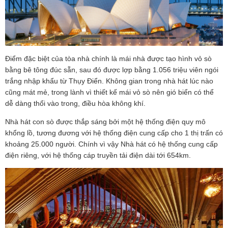
Điểm đặc biệt của tòa nhà chính là mái nhà được tạo hình vỏ sò
bằng bê tông đúc sẵn, sau đó được lợp bằng 1.056 triệu viên ngói
trắng nhập khẩu từ Thụy Điển. Không gian trong nhà hát lúc nào
cũng mát mẻ, trong lành vì thiết kế mái vỏ sò nên gió biển có thể
dễ dàng thổi vào trong, điều hòa không khí.
Nhà hát con sò được thắp sáng bởi một hệ thống điện quy mô
khổng lồ, tương đương với hệ thống điện cung cấp cho 1 thị trấn có
khoảng 25.000 người. Chính vì vậy Nhà hát có hệ thống cung cấp
điện riêng, với hệ thống cáp truyền tải điện dài tới 654km.