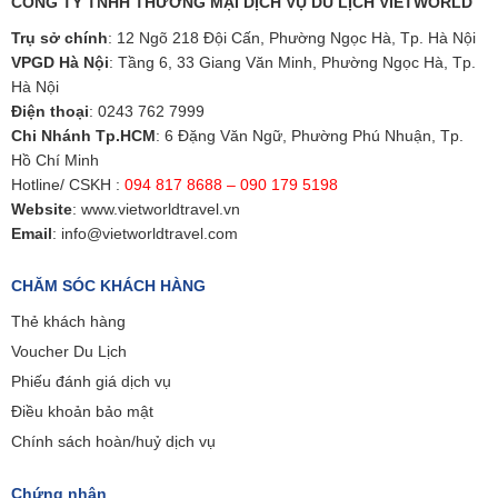
CÔNG TY TNHH THƯƠNG MẠI DỊCH VỤ DU LỊCH VIETWORLD
Trụ sở chính
: 12 Ngõ 218 Đội Cấn, Phường Ngọc Hà, Tp. Hà Nội
VPGD Hà Nội
: Tầng 6, 33 Giang Văn Minh, Phường Ngọc Hà, Tp.
Hà Nội
Điện thoại
:
0243 762 7999
Chi Nhánh Tp.HCM
: 6 Đặng Văn Ngữ, Phường Phú Nhuận, Tp.
Hồ Chí Minh
Hotline/ CSKH :
094 817 8688 – 090 179 5198
Website
:
www.vietworldtravel.vn
Email
:
info@vietworldtravel.com
CHĂM SÓC KHÁCH HÀNG
Thẻ khách hàng
Voucher Du Lịch
Phiếu đánh giá dịch vụ
Điều khoản bảo mật
Chính sách hoàn/huỷ dịch vụ
Chứng nhận