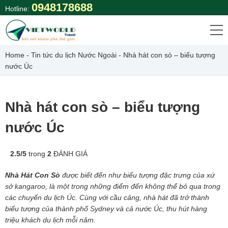
Skip
0948178688
Hotline:
to
content
Home
-
Tin tức du lịch Nước Ngoài
-
Nhà hát con sò – biểu tượng
nước Úc
Nhà hát con sò – biểu tượng
nước Úc
2.5
/
5
trong
2
ĐÁNH GIÁ
Nhà Hát Con Sò
được biết đến như biểu tượng đặc trưng của xứ
sở kangaroo,
là một trong những điểm đến không thể bỏ qua trong
các chuyến
du lịch Úc
. Cùng với cầu cảng, nhà hát đã trở thành
biểu tượng của thành phố Sydney và cả nước Úc, thu hút hàng
triệu khách du lịch mỗi năm.