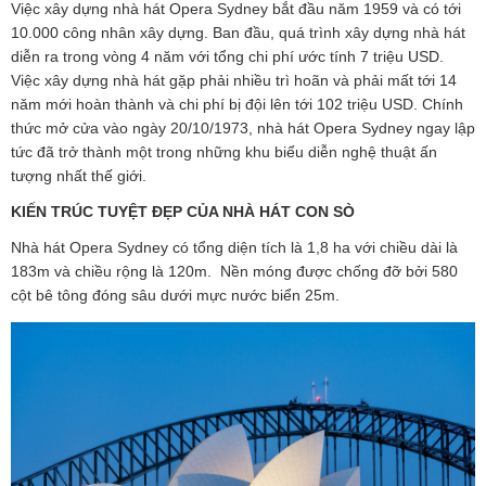
Việc xây dựng nhà hát Opera Sydney bắt đầu năm 1959 và có tới
10.000 công nhân xây dựng. Ban đầu, quá trình xây dựng nhà hát
diễn ra trong vòng 4 năm với tổng chi phí ước tính 7 triệu USD.
Việc xây dựng nhà hát gặp phải nhiều trì hoãn và phải mất tới 14
năm mới hoàn thành và chi phí bị đội lên tới 102 triệu USD. Chính
thức mở cửa vào ngày 20/10/1973, nhà hát Opera Sydney ngay lập
tức đã trở thành một trong những khu biểu diễn nghệ thuật ấn
tượng nhất thế giới.
KIẾN TRÚC TUYỆT ĐẸP CỦA NHÀ HÁT CON SÒ
Nhà hát Opera Sydney có tổng diện tích là 1,8 ha với chiều dài là
183m và chiều rộng là 120m. Nền móng được chống đỡ bởi 580
cột bê tông đóng sâu dưới mực nước biển 25m.