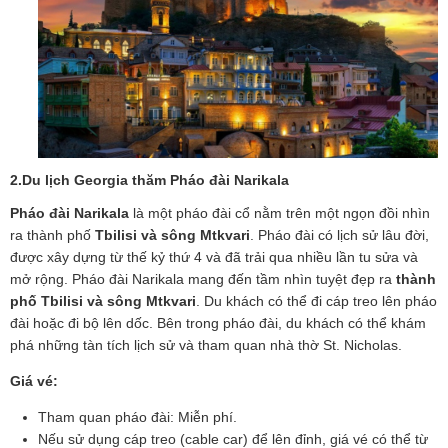
2.Du lịch Georgia thăm
Pháo đài Narikala
Pháo đài Narikala
là một pháo đài cổ nằm trên một ngọn đồi nhìn
ra thành phố
Tbilisi và sông Mtkvari
. Pháo đài có lịch sử lâu đời,
được xây dựng từ thế kỷ thứ 4 và đã trải qua nhiều lần tu sửa và
mở rộng. Pháo đài Narikala mang đến tầm nhìn tuyệt đẹp ra
thành
phố Tbilisi và sông Mtkvari
. Du khách có thể đi cáp treo lên pháo
đài hoặc đi bộ lên dốc. Bên trong pháo đài, du khách có thể khám
phá những tàn tích lịch sử và tham quan nhà thờ St. Nicholas.
Giá vé:
Tham quan pháo đài: Miễn phí.
Nếu sử dụng cáp treo (cable car) để lên đỉnh, giá vé có thể từ