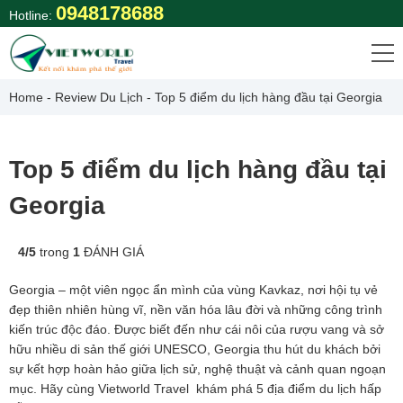
Skip
0948178688
Hotline:
to
content
Home
-
Review Du Lịch
-
Top 5 điểm du lịch hàng đầu tại Georgia
Top 5 điểm du lịch hàng đầu tại
Georgia
4
/
5
trong
1
ĐÁNH GIÁ
Georgia – một viên ngọc ẩn mình của vùng Kavkaz, nơi hội tụ vẻ
đẹp thiên nhiên hùng vĩ, nền văn hóa lâu đời và những công trình
kiến trúc độc đáo. Được biết đến như cái nôi của rượu vang và sở
hữu nhiều di sản thế giới UNESCO, Georgia thu hút du khách bởi
sự kết hợp hoàn hảo giữa lịch sử, nghệ thuật và cảnh quan ngoạn
mục. Hãy cùng
Vietworld Travel
khám phá 5 địa điểm du lịch hấp