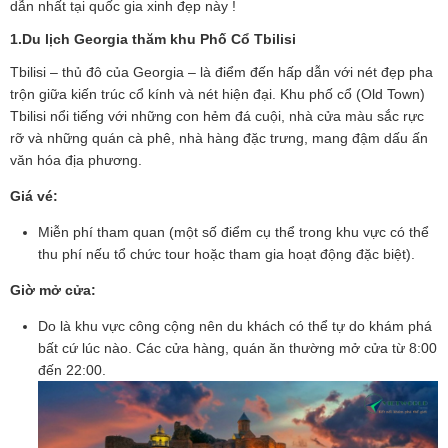
dẫn nhất tại quốc gia xinh đẹp này !
1.Du lịch Georgia thăm khu Phố Cổ Tbilisi
Tbilisi
– thủ đô của Georgia – là điểm đến hấp dẫn với nét đẹp pha
trộn giữa kiến trúc cổ kính và nét hiện đại. Khu phố cổ (Old Town)
Tbilisi nổi tiếng với những con hẻm đá cuội, nhà cửa màu sắc rực
rỡ và những quán cà phê, nhà hàng đặc trưng, mang đậm dấu ấn
văn hóa địa phương.
Giá vé:
Miễn phí tham quan (một số điểm cụ thể trong khu vực có thể
thu phí nếu tổ chức tour hoặc tham gia hoạt động đặc biệt).
Giờ mở cửa:
Do là khu vực công cộng nên du khách có thể tự do khám phá
bất cứ lúc nào. Các cửa hàng, quán ăn thường mở cửa từ 8:00
đến 22:00.