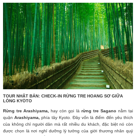
TOUR NHẬT BẢN: CHECK-IN RỪNG TRE HOANG SƠ GIỮA
LÒNG KYOTO
Rừng tre Arashiyama
,
hay còn gọi là
rừng tre Sagano
nằm tại
quận
Arashiyama,
phía tây
Kyoto
. Đây vốn là điểm đến yêu thích
của không chỉ người dân mà rất nhiều du khách, đặc biệt nó còn
được chọn là nơi nghỉ dưỡng lý tưởng của giới thương nhân quý