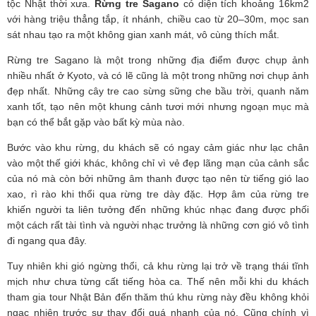
tộc Nhật thời xưa.
Rừng tre Sagano
có diện tích khoảng 16km2
với hàng triệu thẳng tắp, ít nhánh, chiều cao từ 20–30m, mọc san
sát nhau tạo ra một không gian xanh mát, vô cùng thích mắt.
Rừng tre Sagano là một trong những địa điểm được chụp ảnh
nhiều nhất ở Kyoto, và có lẽ cũng là một trong những nơi chụp ảnh
đẹp nhất. Những cây tre cao sừng sững che bầu trời, quanh năm
xanh tốt, tạo nên một khung cảnh tươi mới nhưng ngoạn mục mà
bạn có thể bắt gặp vào bất kỳ mùa nào.
Bước vào khu rừng, du khách sẽ có ngay cảm giác như lạc chân
vào một thế giới khác, không chỉ vì vẻ đẹp lãng mạn của cảnh sắc
của nó mà còn bởi những âm thanh được tạo nên từ tiếng gió lao
xao, rì rào khi thổi qua rừng tre dày đặc. Hợp âm của rừng tre
khiến người ta liên tưởng đến những khúc nhạc đang được phối
một cách rất tài tình và người nhạc trưởng là những cơn gió vô tình
đi ngang qua đây.
Tuy nhiên khi gió ngừng thổi, cả khu rừng lại trở về trạng thái tĩnh
mịch như chưa từng cất tiếng hòa ca. Thế nên mỗi khi du khách
tham gia tour Nhật Bản đến thăm thú khu rừng này đều không khỏi
ngạc nhiên trước sự thay đổi quá nhanh của nó. Cũng chính vì