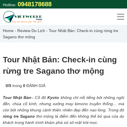
Skip
0948178688
Hotline:
to
content
Home
-
Review Du Lịch
-
Tour Nhật Bản: Check-in cùng rừng tre
Sagano thơ mộng
Tour Nhật Bản: Check-in cùng
rừng tre Sagano thơ mộng
0
/
5
trong
0
ĐÁNH GIÁ
Tour Nhật Bản
– Cố đô
Kyoto
không chỉ nổi tiếng bởi những ngôi
đền, chùa cổ kính, nhưng xưởng may kimono truyền thống… mà
còn bởi những khung cảnh thiên nhiên đẹp đến nao lòng. Trong đó
rừng tre Sagano
thơ mộng là điểm đến không thể bỏ qua của du
khách trong hành trình khám phá xứ sở mặt trời mọc.