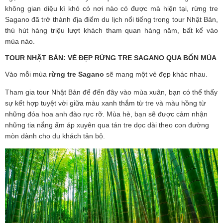
không gian diệu kì khó có nơi nào có được mà hiện tại, rừng tre
Sagano đã trở thành địa điểm du lịch nổi tiếng trong tour Nhật Bản,
thú hút hàng triệu lượt khách tham quan hàng năm, bất kể vào
mùa nào.
TOUR NHẬT BẢN: VẺ ĐẸP RỪNG TRE SAGANO QUA BỐN MÙA
Vào mỗi mùa
rừng tre Sagano
sẽ mang một vẻ đẹp khác nhau.
Tham gia tour Nhật Bản để đến đây vào mùa xuân, bạn có thể thấy
sự kết hợp tuyệt vời giữa màu xanh thắm từ tre và màu hồng từ
những đóa hoa anh đào rực rỡ. Mùa hè, bạn sẽ được cảm nhận
những tia nắng ấm áp xuyên qua tán tre dọc dài theo con đường
mòn dành cho du khách tản bộ.