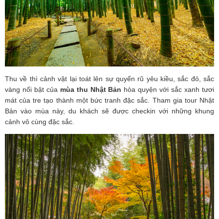
Thu về thì cảnh vật lại toát lên sự quyến rũ yêu kiều, sắc đỏ, sắc
vàng nổi bật của
mùa thu Nhật Bản
hòa quyện với sắc xanh tươi
mát của tre tạo thành một bức tranh đặc sắc. Tham gia tour Nhật
Bản vào mùa này, du khách sẽ được checkin với những khung
cảnh vô cùng đặc sắc.