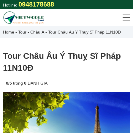
Skip
0948178688
Hotline:
to
content
Home
-
Tour
-
Châu Á
-
Tour Châu Âu Ý Thuỵ Sĩ Pháp 11N10Đ
Tour Châu Âu Ý Thuỵ Sĩ Pháp
11N10Đ
0
/
5
trong
0
ĐÁNH GIÁ