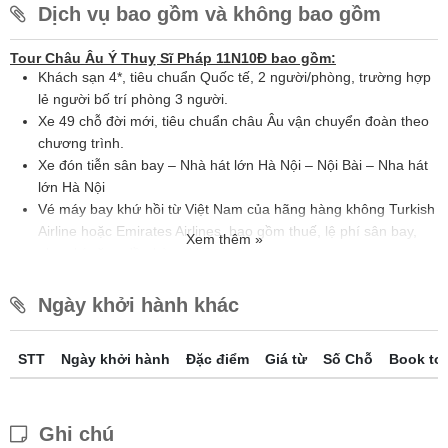
Dịch vụ bao gồm và không bao gồm
Tour Châu Âu Ý Thuỵ Sĩ Pháp 11N10Đ bao gồm:
Khách sạn 4*, tiêu chuẩn Quốc tế, 2 người/phòng, trường hợp
lẻ người bố trí phòng 3 người.
Xe 49 chỗ đời mới, tiêu chuẩn châu Âu vận chuyển đoàn theo
chương trình.
Xe đón tiễn sân bay – Nhà hát lớn Hà Nội – Nội Bài – Nha hát
lớn Hà Nội
Vé máy bay khứ hồi từ Việt Nam của hãng hàng không Turkish
Airline hoặc Emirates Airlines, bao gồm thuế, lệ phí sân bay,
Xem thêm »
phụ phí xăng dầu hàng không
Hành lý ký gửi và xách tay theo tiêu chuẩn quy định bởi hãng
hàng không
Ngày khởi hành khác
Visa nhập cảnh 1 lần bao gồm phí dịch thuật, công chứng hồ
sơ giấy tờ liên quan
STT
Ngày khởi hành
Đặc điểm
Giá từ
Số Chỗ
Book to
Vé thắng cảnh (vào cửa lần 01) tại:
Thánh đường Peter’s
Basilica
, hầm mộ các đời Giáo Hoàng, Thuyền Gondola,
Cáp
treo lên đỉnh Titlis
, Du thuyền sông Sein.
Ăn các bữa theo chương trình, mức ăn 20eur/khách/bữa
Ghi chú