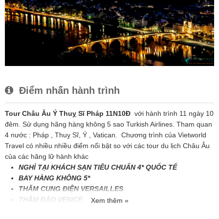
Điểm nhấn hành trình
Tour Châu Âu Ý Thuỵ Sĩ Pháp 11N10Đ
với hành trình 11 ngày 10
đêm. Sử dụng hãng hàng không 5 sao Turkish Airlines. Tham quan
4 nước :
Pháp
, Thuỵ Sĩ, Ý , Vatican. Chương trình của
Vietworld
Travel
có nhiều nhiều điểm nổi bật so với các tour du lịch Châu Âu
của các hãng lữ hành khác
NGHỈ TẠI KHÁCH SẠN TIÊU CHUẨN 4* QUỐC TẾ
BAY HÀNG KHÔNG 5*
THĂM CUNG ĐIỆN VERSAILLES
THĂM ĐẢO VENICE
Xem thêm »
THĂM TOÀN THÁNH VATICAN