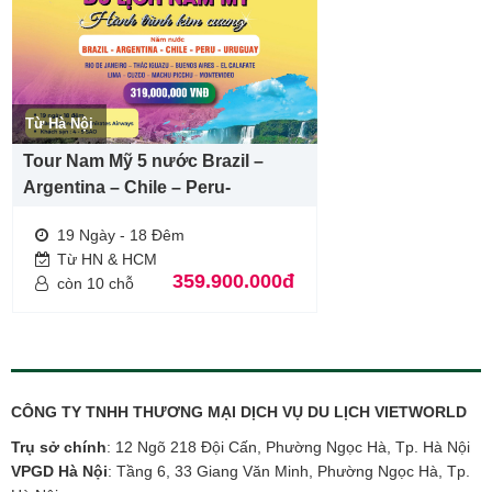
Từ Hà Nội
Tour Nam Mỹ 5 nước Brazil –
Argentina – Chile – Peru-
Uruquay
19 Ngày - 18 Đêm
Từ HN & HCM
359.900.000đ
còn 10 chỗ
CÔNG TY TNHH THƯƠNG MẠI DỊCH VỤ DU LỊCH VIETWORLD
Trụ sở chính
: 12 Ngõ 218 Đội Cấn, Phường Ngọc Hà, Tp. Hà Nội
VPGD Hà Nội
: Tầng 6, 33 Giang Văn Minh, Phường Ngọc Hà, Tp.