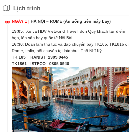
DU THUYỀN SÔNG SEINE
Lịch trình
THĂM THÁP NGHIÊNG PISA
TẶNG CHI PHÍ TEST PCR TẠI VIỆT NAM VÀ CHÂU
ÂU
NGÀY 1 |
HÀ NỘI – ROME (Ăn uống trên máy bay)
19
:
05
: Xe và HDV
Vietworld Travel
đón Quý khách tại điểm
hẹn, lên sân bay quốc tế Nội Bài.
16
:
30
: Đoàn làm thủ tục và đáp chuyến bay TK165, TK1816 đi
Rome, Italia, nối chuyến tại Istanbul, Thổ Nhĩ Kỳ.
TK 165 HANIST 2305 0445
TK1861
ISTFCO
0805 0940