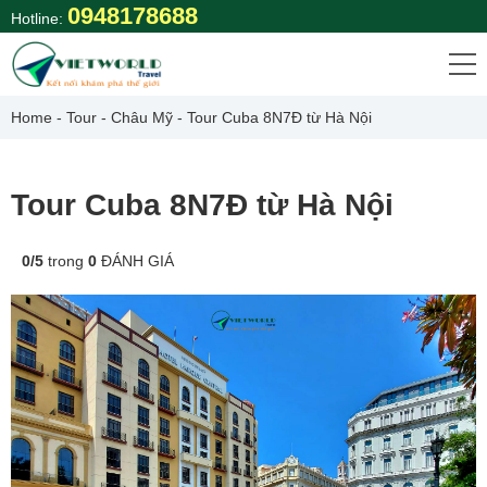
Skip
0948178688
Hotline:
to
content
Home
-
Tour
-
Châu Mỹ
-
Tour Cuba 8N7Đ từ Hà Nội
Tour Cuba 8N7Đ từ Hà Nội
0
/
5
trong
0
ĐÁNH GIÁ