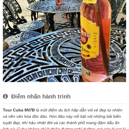
Điểm nhấn hành trình
Tour Cuba 8N7Đ
là một điểm du lịch hấp dẫn với vẻ đẹp tự nhiên
và nền văn hóa độc đáo. Hòn đảo này nổi bật với những bãi biển
tuyệt đẹp, khí hậu nhiệt đới và các thành phố mang đậm dấu ấn
lịch sử. Cuba không chỉ là thiên đường nghỉ dưỡng, mà còn là nơi lý