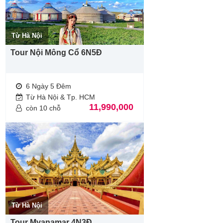
Do các chuyến bay phụ thuộc vào hãng hàng không nên trong
một số trường hợp, giờ bay có thể được thay đổi mà không
thông báo trước.
Từ Hà Nội
Quý khách từ 70 tuổi trở lên yêu cầu phải có giấy xác nhận sức
khỏe để đi du lịch nước ngoài do bác sĩ cấp và giấy cam kết
Tour Nội Mông Cổ 6N5Đ
sức khỏe với Công ty. Bất cứ sự cố nào xảy ra trên
T
our Cuba
8N7Đ từ Hà Nội
,
Công ty Du Lịch
sẽ không chịu trách
nhiệm.
6 Ngày 5 Đêm
Nếu khách là Việt kiều hoặc nước ngoài có visa rời phải mang
Từ Hà Nội & Tp. HCM
theo lúc đi
T
our Cuba 8N7Đ từ Hà Nội
11,990,000
còn 10 chỗ
Từ Hà Nội
Tour Myanamar 4N3Đ