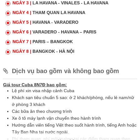
NGÀY 3 |
LA HAVANA - VINALES - LA HAVANA
NGÀY 4 |
THAM QUAN LA HAVANA
NGÀY 5 |
HAVANA - VARADERO
NGÀY 6 |
VARADERO - HAVANA – PARIS
NGÀY 7 |
PARIS – BANGKOK
NGÀY 8 |
BANGKOK - HÀ NỘI
Dịch vụ bao gồm và không bao gồm
Giá tour Cuba 8N7Đ bao gồm:
Lệ phí xin visa nhập cảnh Cuba
Khách sạn tiêu chuẩn 5 sao: ở 2 khách/phòng, nếu lẻ nam/nữ
ở phòng 3 khách
Các bữa ăn theo chương trình
Xe ô tô máy lạnh vận chuyển theo hành trình
Hướng dẫn viên tiếng Việt theo suốt hành trình, tiếng Anh hoặc
Tây Ban Nha tại nước ngoài.
Phí tham quan, phí môi trường tại các điểm tham quan theo