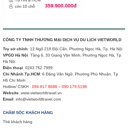
Từ HN & HCM
359.900.000đ
còn 10 chỗ
CÔNG TY TNHH THƯƠNG MẠI DỊCH VỤ DU LỊCH VIETWORLD
Trụ sở chính
: 12 Ngõ 218 Đội Cấn, Phường Ngọc Hà, Tp. Hà Nội
VPGD Hà Nội
: Tầng 6, 33 Giang Văn Minh, Phường Ngọc Hà, Tp.
Hà Nội
Điện thoại
:
0243 762 7999
Chi Nhánh Tp.HCM
: 6 Đặng Văn Ngữ, Phường Phú Nhuận, Tp.
Hồ Chí Minh
Hotline/ CSKH :
094 817 8688 – 090 179 5198
Website
:
www.vietworldtravel.vn
Email
:
info@vietworldtravel.com
CHĂM SÓC KHÁCH HÀNG
Thẻ khách hàng