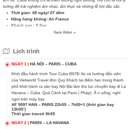
tưởng để trải nghiệm âm nhạc, ẩm thực và những lễ hội đặc sắc.
Thời gian:
08
ngày/
07
đêm
Hãng hàng không: Air
France
Khách sạn : 5 Sao
Xem thêm »
Lịch trình
NGÀY 1 |
HÀ NỘI – PARIS – CUBA
Khởi đầu hành trình Tour Cuba 8N7Đ Xe và hướng dẫn viên
của
Vietworld Travel
đón Quý Khách tại điểm hẹn trong thành
phố khởi hành ra sân bay Nội Bài làm thủ tục chuyến bay đi
La
Havana
– Cuba. Quá Cảnh tại Paris ( Pháp) .Ă n uống, nghỉ
ngơi trên máy bay
AF 5097 HAN – PARIS 22h55 – 7h00+1 (thời gian bay
13h05’)
Thời gian transit 9h55
NGÀY 2 |
PARIS – LA HAVANA