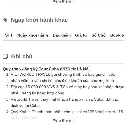
Xem thêm »
chương trình.
Bảo hiểm du lịch quốc tế. Mức bồi thường tối đa 1 tỷ đồng.
Không áp dụng cho hành khách từ 75 tuổi trở lên.
Ngày khởi hành khác
Giá tour Cuba 8N7Đ không bao gồm:
Hộ chiếu (còn hạn ít nhất 6 tháng tính tới ngày nhập cảnh trở
STT
Ngày khởi hành
Đặc điểm
Giá từ
Số Chỗ
Book to
lại Việt Nam), hộ chiếu còn tối thiểu 3 trang trống.
Hành lý quá cước quy định, xe vận chuyển ngoài chương trình
Chi phí cá nhân như đồ uống trong bữa ăn, điện thoai, giặt là
Ghi chú
khách sạn
Tiền TIP cho HDV và lái xe địa phương: 10 USD/ngày/khách
Quy trình đăng ký Tour Cuba 8N7Đ từ Hà Nội
Visa tái nhập cảnh vào Việt Nam đối với hành khách mang hộ
VIETWORLD TRAVEL
gửi chương trình và báo giá chi tiết,
chiếu quốc tịch nước ngoài không được miễn visa khi nhập
nhân viên tư vấn chi tiết các điều khoản của chương trình
cảnh vào Việt
Đặt cọc 15.000.000 VNĐ & Tiền vé máy bay sau khi nhận được
Chi phí ngủ phòng đơn.
phiếu đăng ký hoặc hợp đồng
Vé máy bay quốc tế khứ hồi hạng phổ thông của Air France &
Vietworld Travel thay mặt khách hàng xin visa Cuba, đặt các
Vietnamairlines (Hành lý xách tay 12kg và 01 kiện ký gửi 23kg)
dịch vụ tại Cuba
Thuế VAT
Quý Khách Thanh toán phần còn lại khi có VISA hoặc trước 15
ngày khởi hành
Xem thêm »
Quý khách tận hưởng kỳ nghỉ tại Cuba