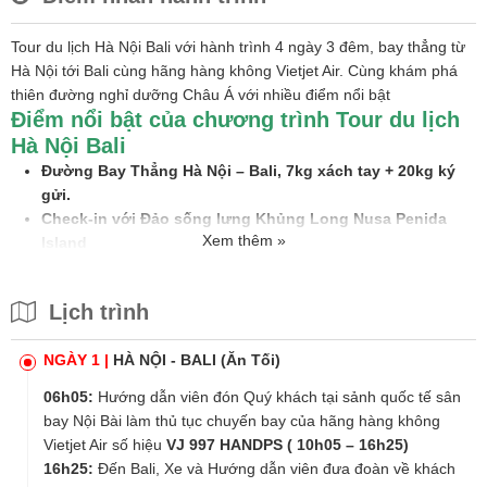
Tour du lịch Hà Nội Bali với hành trình 4 ngày 3 đêm, bay thẳng từ
Hà Nội tới Bali cùng hãng hàng không Vietjet Air. Cùng khám phá
thiên đường nghỉ dưỡng
Châu Á
với nhiều điểm nổi bật
Điểm nổi bật của chương trình Tour du lịch
Hà Nội Bali
Đường Bay Thẳng Hà Nội – Bali, 7kg xách tay + 20kg ký
gửi.
Check-in với Đảo sống lưng Khủng Long Nusa Penida
Xem thêm »
Island
Ăn tối BBQ buffet tại nhà hàng rooftop khách sạn 4 sao
sang trọng
Lịch trình
Khách sạn 4 sao trung tâm Bali.
Khám phá văn hóa Bali và thăm các đền nổi tiếng nhất
NGÀY 1 |
HÀ NỘI - BALI (Ăn Tối)
của Bali
Chụp ảnh với tổ chim, hồ bơi vô cực và ăn món cơm
06
h
05
:
Hướng dẫn viên đón Quý khách tại sảnh quốc tế sân
sườn độc đáo tại câu lạc bộ DTukad
bay Nội Bài làm thủ tục chuyến bay của hãng hàng không
Check in Bali Swing sang chảnh
Vietjet Air
số hiệu
VJ
997
HAND
PS
(
10
h0
5
–
16
h
2
5
)
Tặng bữa ăn trưa trên máy bay chiều đi: 145.000vnd/ 1
16h25:
Đến Bali, Xe và Hướng dẫn viên đưa đoàn về khách
khách.