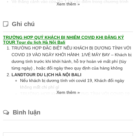
Vé thắng cảnh vào cửa lần 1 tại các điểm trong chương trình
Xem thêm »
Bảo hiểm du lịch tại nước ngoài có điều kiện Covid
HDV tiếng Việt suốt tuyến từ Việt Nam
Chi phí test Covid
Ghi chú
Tour du lịch Hà Nội Bali không bao gồm
TRƯỜNG HỢP QUÝ KHÁCH BỊ NHIỄM COVID KHI ĐĂNG KÝ
Chi phí cá nhân, đồ uống, hành lý quá cước, tiền điện thoại,
TOUR Tour du lịch Hà Nội Bali
phí giặt là trong khách sạn.
TRƯỜNG HỢP ĐẶC BIỆT NẾU KHÁCH BỊ DƯƠNG TÍNH VỚI
Chi phí phòng đơn;
COVID 19 VÀO NGÀY KHỞI HÀNH: 1/VÉ MÁY BAY – Khách bị
Tiền bồi dưỡng cho HDV và lái xe địa phương:
5
dương tính trước khi khởi hành, hỗ trợ hoàn vé mất phí (tùy
USD/khách/ngày tour.
từng ngày) , hoặc đổi ngày theo quy định của hàng không
LANDTOUR DU LỊCH HÀ NỘI BALI
Nếu khách bị dương tính với covid 19, Khách đổi ngày
không mất chi phí gì
Xem thêm »
TRƯỜNG HỢP KHÁCH BỊ DƯƠNG TÍNH VỚI COVID 19
TRÊN TOUR:
Bên bảo hiểm sẽ chi trả toàn bộ chi phí y tế, lưu trú
Bình luận
trong thời gian không quá 7 ngày, kể từ ngày khách
test dương tính.(yêu cầu cung cấp hóa đơn)
Sau 7 ngày khách Test lại, nếu vẫn bị dương tính thì
khách vẫn được phép nhập cảnh lại Việt Nam.