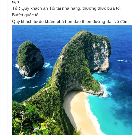
sạn
Mua sắm tại các siêu thị miễn thuế và làng nghề thủ công
Tối:
Quý khách ăn Tối tại nhà hàng, thưởng thức bữa tối
truyền thống đa dạng.
Buffet quốc tế
Quý khách tự do khám phá hòn đảo thiên đường Bali về đêm.