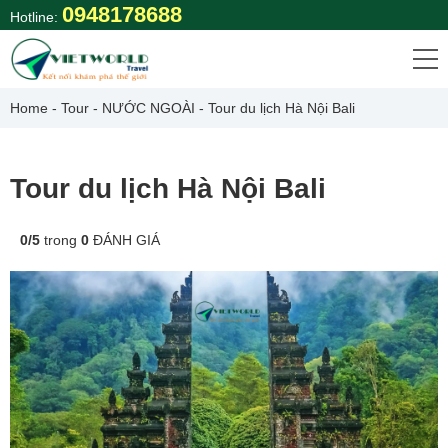
Skip
0948178688
Hotline:
to
content
Home
-
Tour
-
NƯỚC NGOÀI
-
Tour du lịch Hà Nội Bali
Tour du lịch Hà Nội Bali
0
/
5
trong
0
ĐÁNH GIÁ