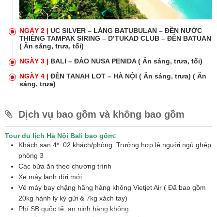
NGÀY 2 |
UC SILVER – LÀNG BATUBULAN – ĐỀN NƯỚC
THIÊNG TAMPAK SIRING – D’TUKAD CLUB – ĐỀN BATUAN
( Ăn sáng, trưa, tối)
NGÀY 3 |
BALI – ĐẢO NUSA PENIDA ( Ăn sáng, trưa, tối)
NGÀY 4 |
ĐỀN TANAH LOT – HÀ NỘI ( Ăn sáng, trưa) ( Ăn
sáng, trưa)
Dịch vụ bao gồm và không bao gồm
Tour du lịch Hà Nội Bali bao gồm:
Khách sạn 4*: 02 khách/phòng. Trường hợp lẻ người ngủ ghép
phòng 3
Các bữa ăn theo chương trình
Xe máy lạnh đời mới
Vé máy bay chặng hãng hàng không Vietjet Air ( Đã bao gồm
20kg hành lý ký gửi & 7kg xách tay)
Phí SB quốc tế, an ninh hàng không;