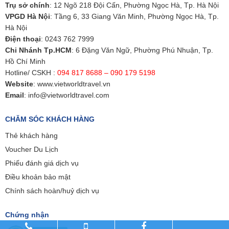
Trụ sở chính
: 12 Ngõ 218 Đội Cấn, Phường Ngọc Hà, Tp. Hà Nội
VPGD Hà Nội
: Tầng 6, 33 Giang Văn Minh, Phường Ngọc Hà, Tp.
Hà Nội
Điện thoại
:
0243 762 7999
Chi Nhánh Tp.HCM
: 6 Đặng Văn Ngữ, Phường Phú Nhuận, Tp.
Hồ Chí Minh
Hotline/ CSKH :
094 817 8688 – 090 179 5198
Website
:
www.vietworldtravel.vn
Email
:
info@vietworldtravel.com
CHĂM SÓC KHÁCH HÀNG
Thẻ khách hàng
Voucher Du Lịch
Phiếu đánh giá dịch vụ
Điều khoản bảo mật
Chính sách hoàn/huỷ dịch vụ
Chứng nhận