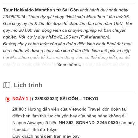
Tour Hokkaido Marathon từ Sài Gòn
khởi hành duy nhất ngày
23/08/2024. Tham dự giải chạy “Hokkaido Marathon ” lần thứ 36.
Giải chạy uy tín & lâu đời được tổ chức lần đầu tiên năm 1987. Với
quy mô 20,000 vận động viên cả chuyên nghiệp và bán chuyên
nghiệp. Với cự ly duy nhất: 42,195 km (Full Marathon).
Đường chạy chính thức của liên đoàn điền kinh Nhật Bản/ đạt mọi
tiêu chuẩn về đường chạy của liên đoàn điền kinh thế giới và hiệp
hội Marathon quốc tế .Các vận động viên có thể dùng kết quả để
qualify cho các giải World Majors. Đường chạy đã được sử dụng
Xem thêm »
cho cự ly Marathon của Olympic Tokyo 2020.Cùng Vietworld Travel
trải nghiệm & vượt qua thử thách bản thân cung đường chạy của
Lịch trình
Olympic .
Điểm nổi bật của chương trình Hokkaido Marathon Tour
Kết hợp
tour du lich Nhật Bản
cao cấp và tham gia giải
NGÀY 1 |
( 23/08/2024) SÀI GÒN – TOKYO
chạy uy tín nhất Nhật Bản
20:00 :
Hướng dẫn viên của
Vietworld Travel
đón đoàn tại
Thời gian: 06 Ngày 05 đêm
điểm hẹn làm thủ tục chuyến bay của hãng hàng không All
Hàng không: All Nippon Airways
Nippon Airways
,số hiệu NH
892
SGNHND 2
245
0630
sân bay
Thời gian tổ chức giải : 08:30 ngày 25/08/2024
Haneda – thủ đô Tokyo
Thời gian khởi hành từ Việt Nam: 23/08/2024
Quý khách nghỉ đêm trên máy bay