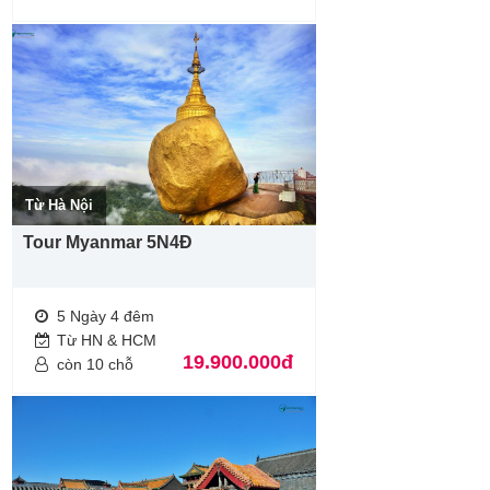
Quý khách từ 70 tuổi trở lên yêu cầu phải có giấy xác nhận sức
khỏe để đi du lịch nước ngoài do bác sĩ cấp và giấy cam kết
sức khỏe với Công ty.Bất cứ sự cố nào xảy ra trên tour,
Công
ty Du Lịch
sẽ không chịu trách nhiệm.
Nếu khách là Việt kiều hoặc nước ngoài có visa rời phải mang
theo lúc đi
Tour Hokkaido Marathon từ Sài Gòn
Từ Hà Nội
Tour Myanmar 5N4Đ
5 Ngày 4 đêm
Từ HN & HCM
19.900.000đ
còn 10 chỗ