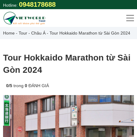
Skip
0948178688
Hotline:
to
content
Home
-
Tour
-
Châu Á
-
Tour Hokkaido Marathon từ Sài Gòn 2024
Tour Hokkaido Marathon từ Sài
Gòn 2024
0
/
5
trong
0
ĐÁNH GIÁ