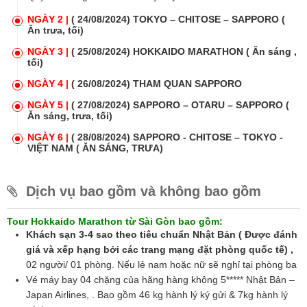
NGÀY 2 |
( 24/08/2024) TOKYO – CHITOSE – SAPPORO (
Ăn trưa, tối)
NGÀY 3 |
( 25/08/2024) HOKKAIDO MARATHON ( Ăn sáng ,
tối)
NGÀY 4 |
( 26/08/2024) THAM QUAN SAPPORO
NGÀY 5 |
( 27/08/2024) SAPPORO – OTARU – SAPPORO (
Ăn sáng, trưa, tối)
NGÀY 6 |
( 28/08/2024) SAPPORO - CHITOSE – TOKYO -
VIỆT NAM ( ĂN SÁNG, TRƯA)
Dịch vụ bao gồm và không bao gồm
Tour Hokkaido Marathon từ Sài Gòn bao gồm:
Khách sạn
3-4
sao
theo tiêu chuẩn Nhật Bản ( Được đánh
giá và xếp hạng bởi các trang mạng đặt phòng quốc tế)
,
02 người/ 01 phòng. Nếu lẻ nam hoặc nữ sẽ nghỉ tại phòng ba
Vé máy bay 04 chặng của hãng hàng không 5***** Nhật Bản –
Japan Airlines, . Bao gồm 46 kg hành lý ký gửi & 7kg hành lý