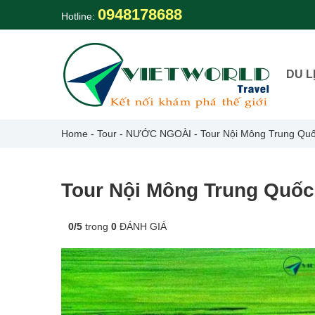
Skip
0948178688
Hotline:
to
content
DU L
Home
-
Tour
-
NƯỚC NGOÀI
-
Tour Nội Mông Trung Qu
Tour Nội Mông Trung Quốc
0
/
5
trong
0
ĐÁNH GIÁ