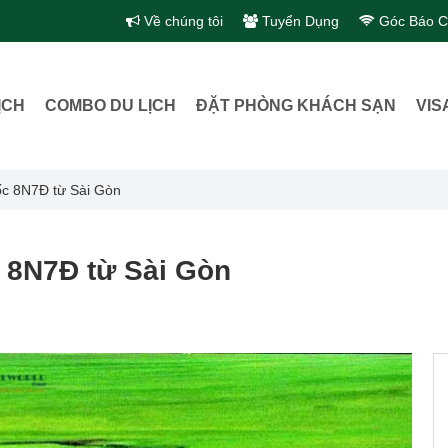
Về chúng tôi
Tuyển Dụng
Góc Báo C
ỊCH
COMBO DU LỊCH
ĐẶT PHÒNG KHÁCH SẠN
VIS
ốc 8N7Đ từ Sài Gòn
 8N7Đ từ Sài Gòn