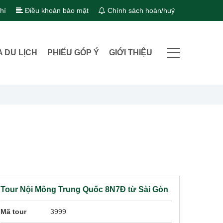
hí
Điều khoản bảo mật
Chính sách hoàn/huỷ
A DU LỊCH
PHIẾU GÓP Ý
GIỚI THIỆU
Tour Nội Mông Trung Quốc 8N7Đ từ Sài Gòn
Mã tour
3999