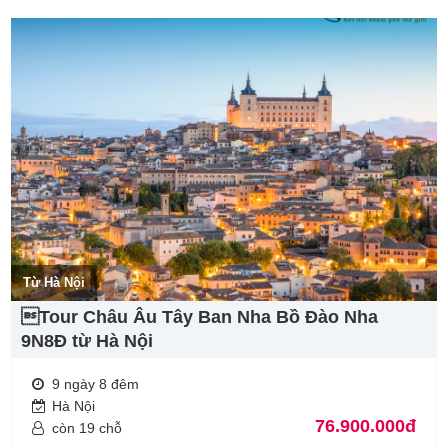
Từ Hà Nội
Tour Châu Âu Tây Ban Nha Bồ Đào Nha
9N8Đ từ Hà Nội
9 ngày 8 đêm
Hà Nội
76.900.000đ
còn 19 chỗ