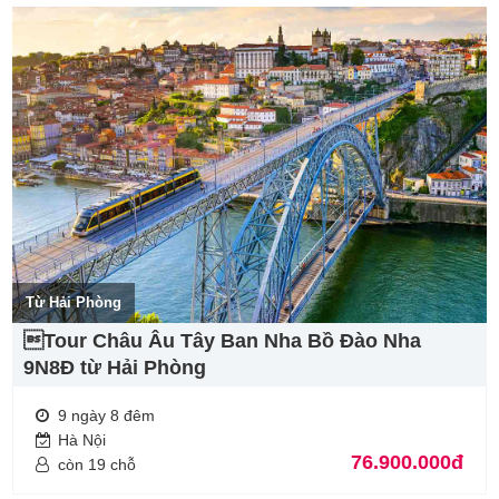
Từ Hải Phòng
Tour Châu Âu Tây Ban Nha Bồ Đào Nha
9N8Đ từ Hải Phòng
9 ngày 8 đêm
Hà Nội
76.900.000đ
còn 19 chỗ