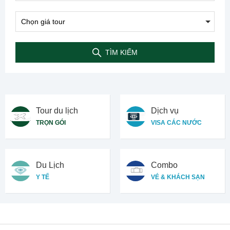
TÌM KIẾM
Tour du lịch
Dịch vụ
TRỌN GÓI
VISA CÁC NƯỚC
Du Lịch
Combo
Y TẾ
VÉ & KHÁCH SẠN