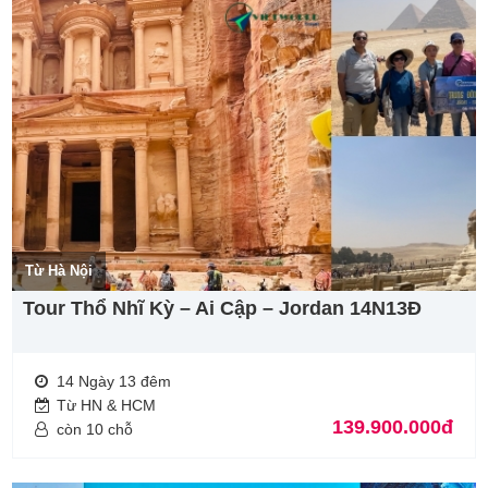
Từ Hà Nội
Tour Thổ Nhĩ Kỳ – Ai Cập – Jordan 14N13Đ
14 Ngày 13 đêm
Từ HN & HCM
139.900.000đ
còn 10 chỗ