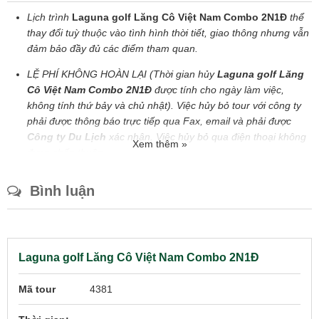
Lịch trình
Laguna golf Lăng Cô Việt Nam Combo 2N1Đ
thể
thay đổi tuỳ thuộc vào tình hình thời tiết, giao thông nhưng vẫn
đảm bảo đầy đủ các điểm tham quan.
LỆ PHÍ KHÔNG HOÀN LẠI (Thời gian hủy
Laguna golf Lăng
Cô Việt Nam Combo 2N1Đ
được tính cho ngày làm việc,
không tính thứ bảy và chủ nhật)
.
Việc hủy bỏ tour với công ty
phải được thông báo trực tiếp qua Fax, email và phải được
Công ty Du Lịch
xác nhận. Việc hủy bỏ qua điện thoại không
Xem thêm »
được chấp thuận
Trong khi thực hiện chương trình, nếu thành viên nào của Quý
khách hủy bỏ một phần hay toàn bộ các dịch vụ đã đặt tại
Bình luận
nước ngoài,
Công ty Du Lịch
sẽ không chịu trách nhiệm
hoàn trả chi phí cho các dịch vụ không sử dụng
+
Nếu Quý khách huỷ ngay sau khi đặt cọc
Laguna golf Lăng Cô
Việt Nam Combo 2N1Đ
,
Quý khách sẽ phải trả những khoản tiền
Laguna golf Lăng Cô Việt Nam Combo 2N1Đ
thực tế
Công ty Du Lịch
đã trả cho nhà cung cấp dịch vụ như: tiền
đặt cọc vé, tiền đặt cọc phòng, và các dịch vụ khác trong tour
Mã tour
4381
tương đương với 20% tổng tiền
Laguna golf Lăng Cô Việt Nam