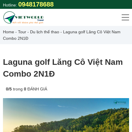
Skip
0948178688
Hotline:
to
content
Home
-
Tour
-
Du lịch thể thao
-
Laguna golf Lăng Cô Việt Nam
Combo 2N1Đ
Laguna golf Lăng Cô Việt Nam
Combo 2N1Đ
0
/
5
trong
0
ĐÁNH GIÁ