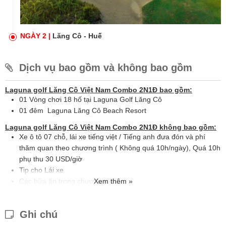
NGÀY 2 |
Lăng Cô - Huế
Dịch vụ bao gồm và không bao gồm
Laguna golf Lăng Cô Việt Nam Combo 2N1Đ bao gồm:
01 Vòng chơi 18 hố tại Laguna Golf Lăng Cô
01 đêm Laguna Lăng Cô Beach Resort
Laguna golf Lăng Cô Việt Nam Combo 2N1Đ không bao gồm:
Xe ô tô 07 chỗ, lái xe tiếng việt / Tiếng anh đưa đón và phí
thăm quan theo chương trình ( Không quá 10h/ngày), Quá 10h
phụ thu 30 USD/giờ
Tip cho Lái xe
Các bữa ăn trong chương trình
Xem thêm »
Các chi phí khách không nêu trong chương trình
Ghi chú