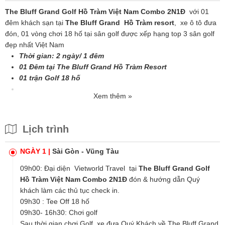
The Bluff Grand Golf Hồ Tràm Việt Nam Combo 2N1Đ
với 01
đêm khách sạn tại
The Bluff Grand Hồ Tràm resort
, xe ô tô đưa
đón, 01 vòng chơi 18 hố tại sân golf được xếp hạng top 3 sân golf
đẹp nhất Việt Nam
Thời gian:
2 ngày/
1 đêm
01 Đêm tại The Bluff Grand Hồ Tràm Resort
01 trận Golf 18 hố
Xem thêm »
Lịch trình
NGÀY 1 |
Sài Gòn - Vũng Tàu
09h00: Đại diện
Vietworld Travel
tại
The Bluff Grand Golf
Hồ Tràm Việt Nam Combo 2N1Đ
đón & hướng dẫn Quý
khách làm các thủ tục check in.
09h30 : Tee Off 18 hố
09h30- 16h30: Chơi golf
Sau thời gian chơi Golf, xe đưa Quý Khách về The Bluff Grand