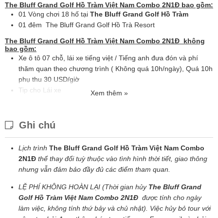
The Bluff Grand Golf Hồ Tràm Việt Nam Combo 2N1Đ bao gồm:
01 Vòng chơi 18 hố tại
The Bluff Grand Golf Hồ Tràm
01 đêm The Bluff Grand Golf Hồ Trà Resort
The Bluff Grand Golf Hồ Tràm Việt Nam Combo 2N1Đ
không
bao gồm:
Xe ô tô 07 chỗ, lái xe tiếng việt / Tiếng anh đưa đón và phí
thăm quan theo chương trình ( Không quá 10h/ngày), Quá 10h
phụ thu 30 USD/giờ
Tip cho Lái xe
Xem thêm »
Các bữa ăn trong chương trình
Các chi phí khách không nêu trong chương trình
Ghi chú
Lịch trình
The Bluff Grand Golf Hồ Tràm Việt Nam Combo
2N1Đ
thể thay đổi tuỳ thuộc vào tình hình thời tiết, giao thông
nhưng vẫn đảm bảo đầy đủ các điểm tham quan.
LỆ PHÍ KHÔNG HOÀN LẠI (Thời gian hủy
The Bluff Grand
Golf Hồ Tràm Việt Nam Combo 2N1Đ
được tính cho ngày
làm việc, không tính thứ bảy và chủ nhật)
.
Việc hủy bỏ tour với