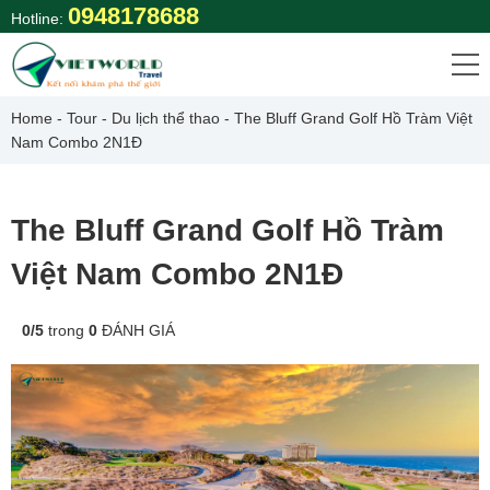
Skip
0948178688
Hotline:
to
content
Home
-
Tour
-
Du lịch thể thao
-
The Bluff Grand Golf Hồ Tràm Việt
Nam Combo 2N1Đ
The Bluff Grand Golf Hồ Tràm
Việt Nam Combo 2N1Đ
0
/
5
trong
0
ĐÁNH GIÁ