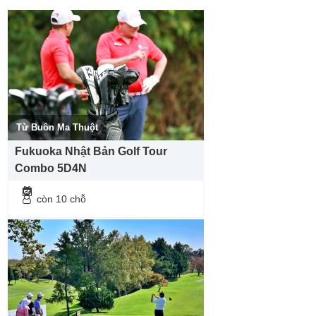
đăng ký thì Quý khách vui lòng tìm hiểu kỹ chương trình từ
người đăng ký cho mình.
Từ Buôn Ma Thuột
Fukuoka Nhật Bản Golf Tour
Combo 5D4N
còn 10 chỗ